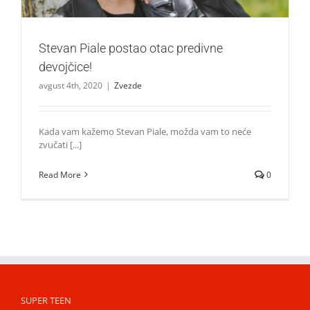
Stevan Piale postao otac predivne
devojčice!
avgust 4th, 2020
|
Zvezde
Kada vam kažemo Stevan Piale, možda vam to neće
zvučati [...]
Read More
0
SUPER TEEN