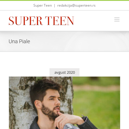
Skip
Super Teen
|
redakcija@superteen.rs
to
content
Una Piale
avgust 2020
Stevan Piale postao otac predivne devojčice!
Zvezde