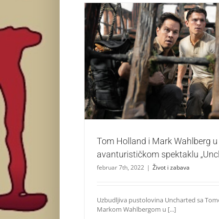
Tom Holland i Mark Wahlberg u avanturist
„Uncharted“
Život i zabava
Tom Holland i Mark Wahlberg u
avanturističkom spektaklu „Unc
februar 7th, 2022
|
Život i zabava
Uzbudljiva pustolovina Uncharted sa To
Markom Wahlbergom u [...]