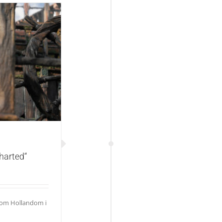
ičkom spektaklu
harted“
mom Hollandom i