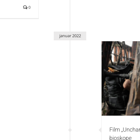
0
januar 2022
Film „Unch
Film „Uncha
bioskope