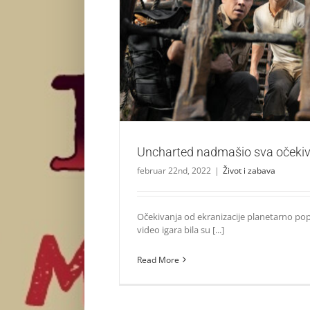
Uncharted nadmašio sva očekiv
Život i zabava
Uncharted nadmašio sva očekiv
februar 22nd, 2022
|
Život i zabava
Očekivanja od ekranizacije planetarno pop
video igara bila su [...]
Read More