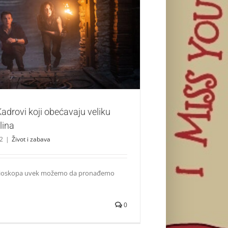
rovi koji obećavaju veliku dozu adrenalina
Život i zabava
adrovi koji obećavaju veliku
lina
22
|
Život i zabava
bioskopa uvek možemo da pronađemo
0