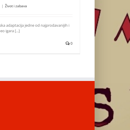
|
Život i zabava
mska adaptacija jedne od najprodavanijih i
eo igara [...]
0