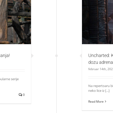
anja!
Uncharted: Kad
anja!
Uncharted: K
dozu adrena
februar 14th, 20
ularne serije
Na repertoaru 
neko lice iz [...]
0
Read More