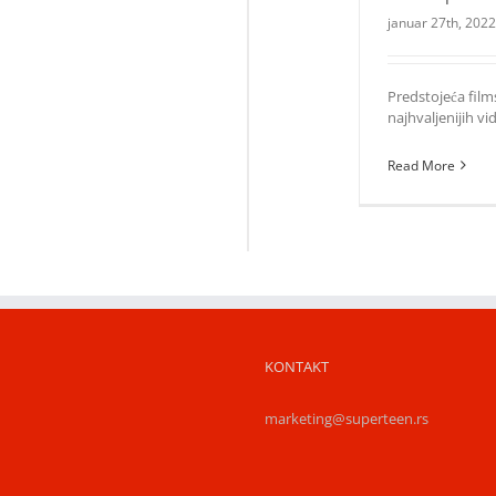
januar 27th, 2022
Predstojeća fil
najhvaljenijih vid
Read More
KONTAKT
marketing@superteen.rs