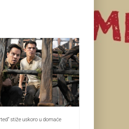
arted“ stiže uskoro u domaće bioskope
Život i zabava
rted“ stiže uskoro u domaće