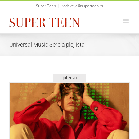
Skip
Super Teen
|
redakcija@superteen.rs
to
content
Universal Music Serbia plejlista
jul 2020
Sveže iz Universal Music Serbia – Kristian Kostov
Zvezde