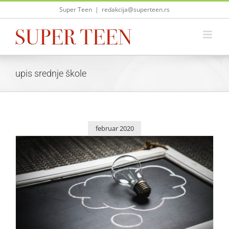
Skip
Super Teen
|
redakcija@superteen.rs
to
content
upis srednje škole
februar 2020
Otvoreni konkursi za prijem u vojne škole
Život i zabava