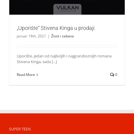
„Uporište“ Stivena Kinga u prodaji
januar 18th, 2021
|
Život i zabava
Uporište, jedan od najboljih i najgrandioznijih romana
Stivena Kinga, sada [...]
Read More
0
SUPER TEEN