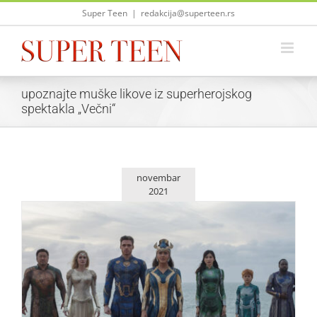
Skip
Super Teen
|
redakcija@superteen.rs
to
content
upoznajte muške likove iz superherojskog
spektakla „Večni“
novembar
2021
Upoznajte muške likove iz superherojskog spektakla
„Večni“
Život i zabava