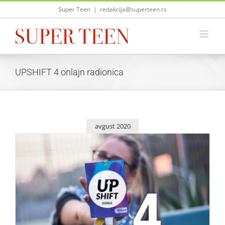
Skip
Super Teen
|
redakcija@superteen.rs
to
content
UPSHIFT 4 onlajn radionica
avgust 2020
U toku je konkurs za UPSHIFT 4 onlajn radionicu!
Život i zabava