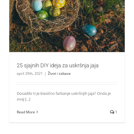
25 sjajnih DIY ideja za uskršnja jaja
Život i zabava
25 sjajnih DIY ideja za uskršnja jaja
april 29th, 2021
|
Život i zabava
Dosadilo ti je klasično farbanje uskršnjih jaja? Onda je
ovaj [...]
Read More
1