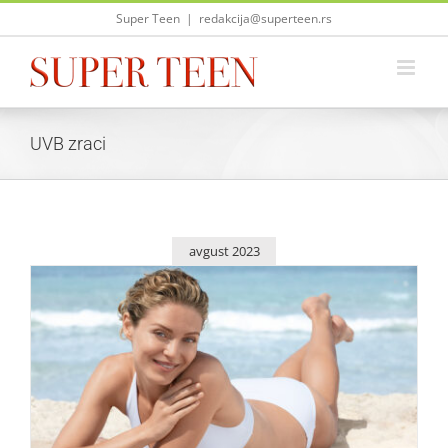
Skip
Super Teen
|
redakcija@superteen.rs
to
content
UVB zraci
avgust 2023
Vaša koža zaslužuje zaštitu od sunca kakva joj je potrebna
Lepota i moda