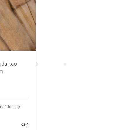
ani film – od 9.
a
sada kao
im
na" dobila je
0