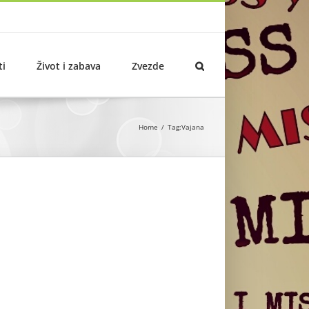
ti
Život i zabava
Zvezde
Home
Tag:
Vajana