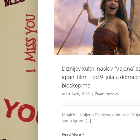
Diznijev kultni naslov “Vajana“ sada kao igr
jula u domaćim bioskopim
Život i zabava
Diznijev kultni naslov “Vajana“ 
igrani film – od 9. jula u domać
bioskopima
mart 24th, 2026
|
Život i zabava
Magična i voljena Diznijeva animacija "Vaja
svoju igranu [...]
Read More