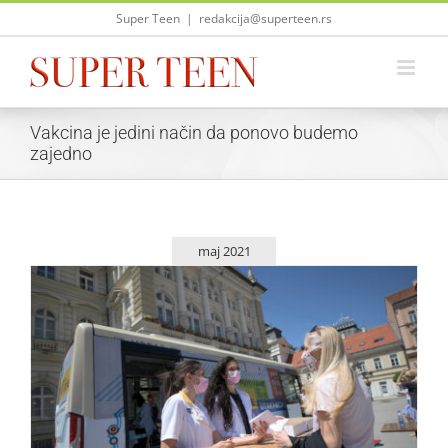
Skip
Super Teen
|
redakcija@superteen.rs
to
content
Vakcina je jedini način da ponovo budemo
zajedno
maj 2021
Veliki broj mladih se odazvao na Exitovu akciju
vakcinisanja na Trgu slobode u Novom Sadu
Život i zabava