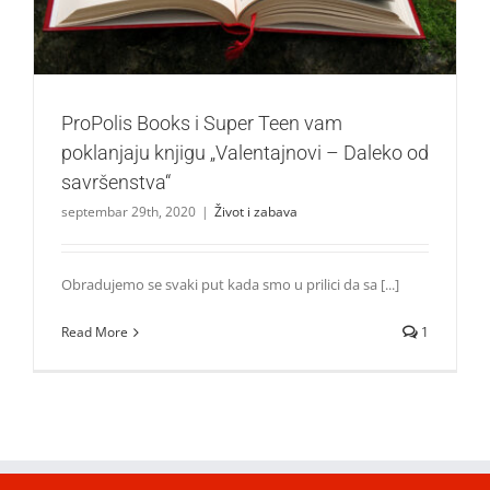
ProPolis Books i Super Teen vam
poklanjaju knjigu „Valentajnovi – Daleko od
savršenstva“
septembar 29th, 2020
|
Život i zabava
Obradujemo se svaki put kada smo u prilici da sa [...]
Read More
1