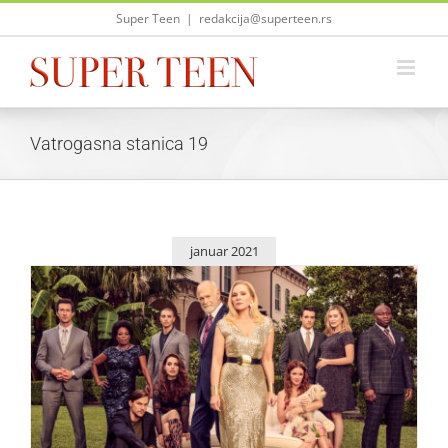
Skip
Super Teen
|
redakcija@superteen.rs
to
content
Vatrogasna stanica 19
januar 2021
Mesec velikih premijera na kanalu FOX Life
Život i zabava