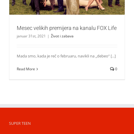
Mesec velikih premijera na kanalu FOX Life
januar 31st, 2021
|
Život i zabava
Mada smo, kada je reč o februaru, navikli na „debeo“ [...]
Read More
0
SUPER TEEN