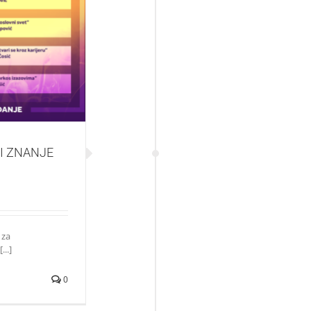
NANJE ZA
NI ZNANJE
 za
..]
0