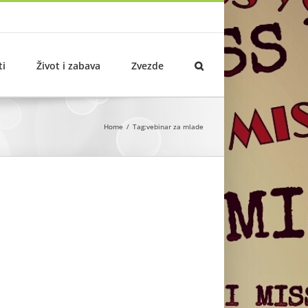
ti
Život i zabava
Zvezde
Home
Tag:
vebinar za mlade