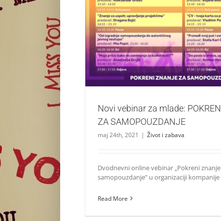
Novi vebinar za mlade: POKRENI Z
SAMOPOUZDANJE
Život i zabava
Novi vebinar za mlade: POKRE
ZA SAMOPOUZDANJE
maj 24th, 2021
|
Život i zabava
Dvodnevni online vebinar „Pokreni znanje
samopouzdanje” u organizaciji kompanije [.
Read More