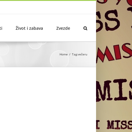
ti
Život i zabava
Zvezde
Home
Tag:
večeru