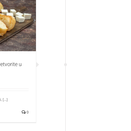
u slasnu večeru
etvorite u
[...]
0