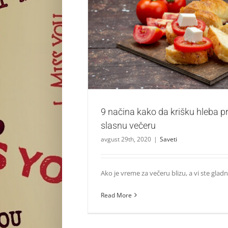
9 načina kako da krišku hleba pretvorite 
Saveti
9 načina kako da krišku hleba pr
slasnu večeru
avgust 29th, 2020
|
Saveti
Ako je vreme za večeru blizu, a vi ste gladni, 
Read More