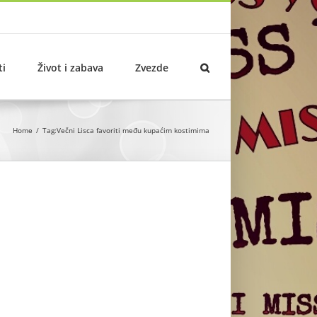
ti
Život i zabava
Zvezde
Home
Tag:
Večni Lisca favoriti među kupaćim kostimima