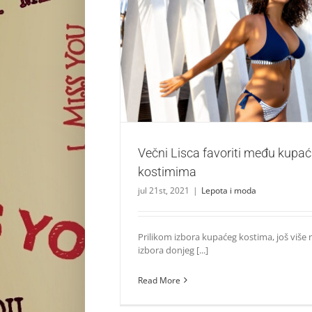
Večni Lisca favoriti među kupaćim 
Lepota i moda
Večni Lisca favoriti među kupa
kostimima
jul 21st, 2021
|
Lepota i moda
Prilikom izbora kupaćeg kostima, još više 
izbora donjeg [...]
Read More