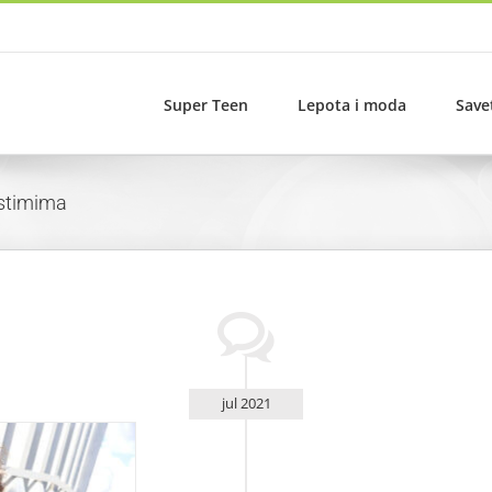
Super Teen
Lepota i moda
Save
ostimima
jul 2021