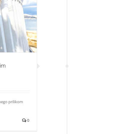
kostimima
ćim
nego prilikom
0