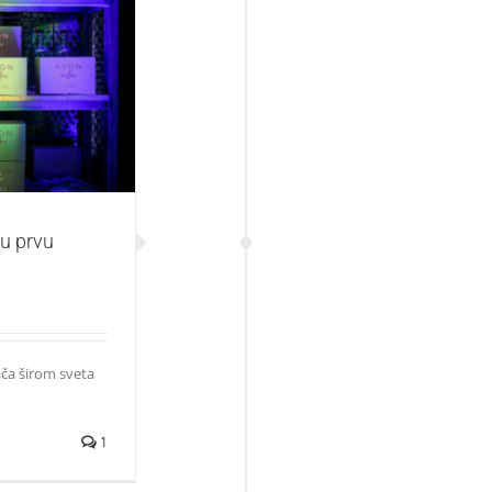
egan skin-care
ju prvu
ča širom sveta
1