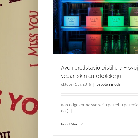
Avon predstavio Distillery – svoju prvu v
kolekciju
Lepota i moda
Avon predstavio Distillery – svo
vegan skin-care kolekciju
oktobar 5th, 2019
|
Lepota i moda
Kao odgovor na sve veću potrebu potroša
da [...]
Read More