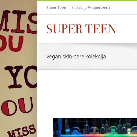
Skip
Super Teen
|
redakcija@superteen.rs
to
content
vegan skin-care kolekcija