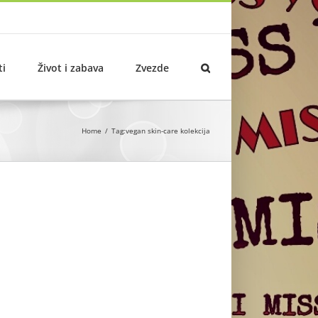
ti
Život i zabava
Zvezde
Home
Tag:
vegan skin-care kolekcija