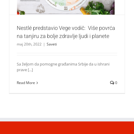
Nestlé predstavio Vege vodič: Više povrća
na tanjiru za bolje zdravlje ljudi i planete
maj 20th, 2022
|
Saveti
Sa željom da pomogne građanima Srbije da u ishrani
prave [...]
Read More
0