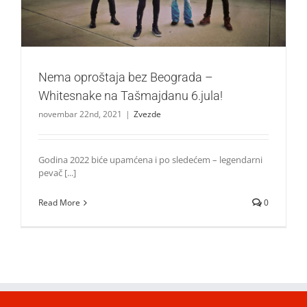
Nema oproštaja bez Beograda –
Whitesnake na Tašmajdanu 6.jula!
novembar 22nd, 2021
|
Zvezde
Godina 2022 biće upamćena i po sledećem – legendarni
pevač [...]
Read More
0