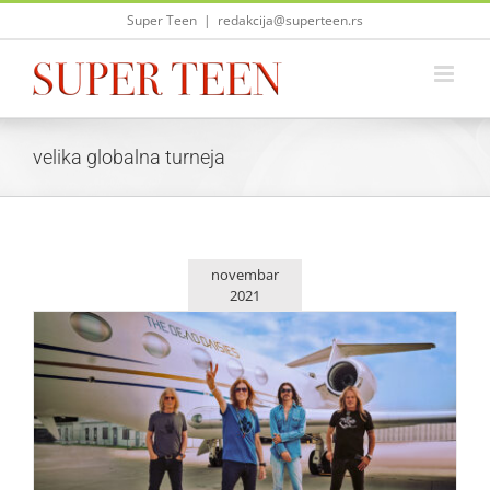
Skip
Super Teen
|
redakcija@superteen.rs
to
content
velika globalna turneja
novembar
2021
Nema oproštaja bez Beograda – Whitesnake na
Tašmajdanu 6.jula!
Zvezde