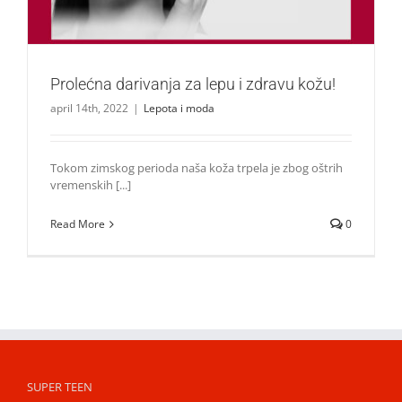
Prolećna darivanja za lepu i zdravu kožu!
april 14th, 2022
|
Lepota i moda
Tokom zimskog perioda naša koža trpela je zbog oštrih
vremenskih [...]
Read More
0
SUPER TEEN