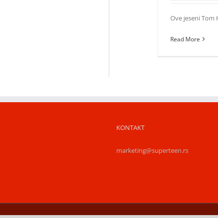
Ove jeseni Tom H
Read More
KONTAKT
marketing@superteen.rs