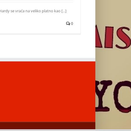
ardy se vraća na veliko platno kao [...]
0