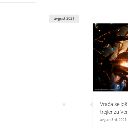
avgust 2021
Vraća se još žeš
Vraća se još 
trejler za V
avgust 3rd, 2021