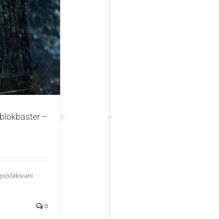
er – Venom: Let
 blokbaster –
goočekivani
0