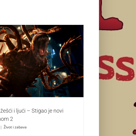
ći i ljući – Stigao je novi trejler za Venom 2
Život i zabava
žešći i ljući – Stigao je novi
enom 2
|
Život i zabava