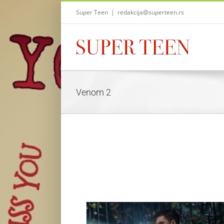
Skip
Super Teen
|
redakcija@superteen.rs
to
content
Venom 2