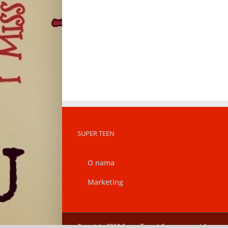
SUPER TEEN
O nama
Marketing
Copyright 2019 Super Teen | Sva prava zadržana