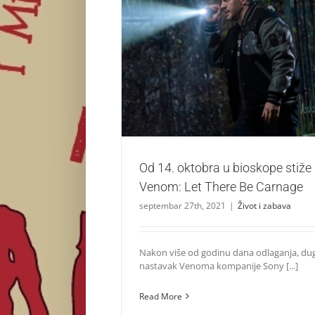
Od 14. oktobra u bioskope stiže blokbast
There Be Carnage
Život i zabava
Od 14. oktobra u bioskope stiže
Venom: Let There Be Carnage
septembar 27th, 2021
|
Život i zabava
Nakon više od godinu dana odlaganja, du
nastavak Venoma kompanije Sony [...]
Read More