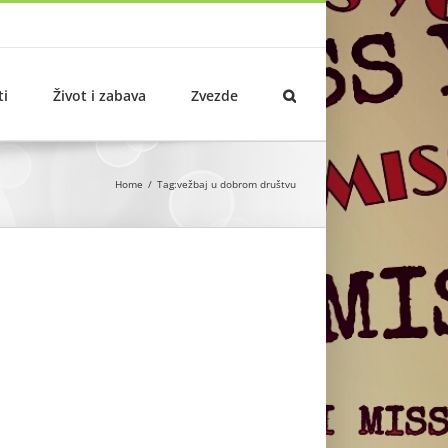
ti
Život i zabava
Zvezde
Home
Tag:
vežbaj u dobrom društvu