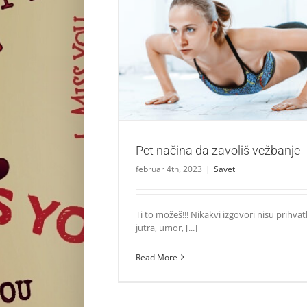
Pet načina da zavoliš vežban
Saveti
Pet načina da zavoliš vežbanje
februar 4th, 2023
|
Saveti
Ti to možeš!!! Nikakvi izgovori nisu prihvatl
jutra, umor, [...]
Read More