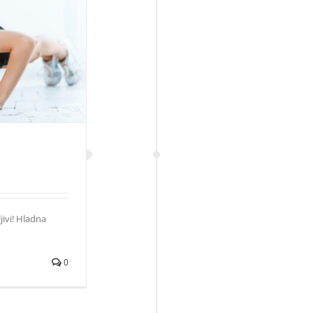
je
jivi! Hladna
0