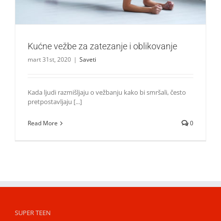
Kućne vežbe za zatezanje i oblikovanje
mart 31st, 2020
|
Saveti
Kada ljudi razmišljaju o vežbanju kako bi smršali, često
pretpostavljaju [...]
Read More
0
SUPER TEEN