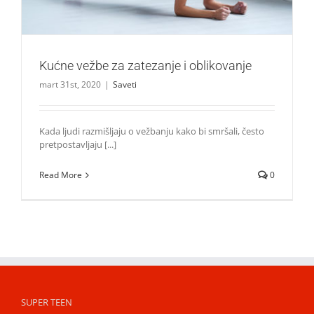
Kućne vežbe za zatezanje i oblikovanje
mart 31st, 2020
|
Saveti
Kada ljudi razmišljaju o vežbanju kako bi smršali, često
pretpostavljaju [...]
Read More
0
SUPER TEEN