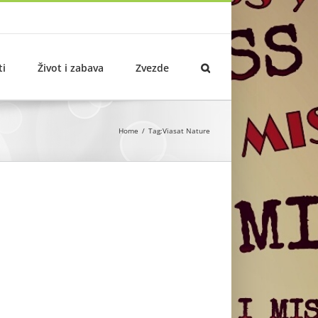
ti
Život i zabava
Zvezde
Home
Tag:
Viasat Nature