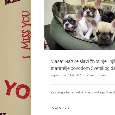
Viasat Nature slavi životinje i njihove st
Svetskog dana životinja
Život i zabava
Viasat Nature slavi životinje i nj
staratelje povodom Svetskog da
septembar 23rd, 2021
|
Život i zabava
Za ovogodišnji Svetski dan životinja, Viasat
[...]
Read More