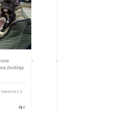
aratelje povodom
ihove
na životinja
 Nature će 2, 3.
0