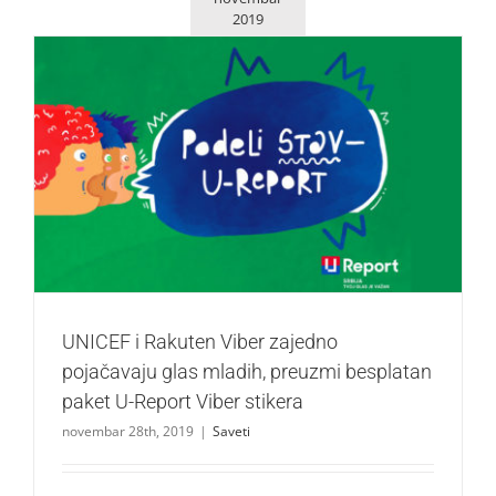
2019
UNICEF i Rakuten Viber zajedno pojačavaju glas mladih,
preuzmi besplatan paket U-Report Viber stikera
Saveti
UNICEF i Rakuten Viber zajedno
pojačavaju glas mladih, preuzmi besplatan
paket U-Report Viber stikera
novembar 28th, 2019
|
Saveti