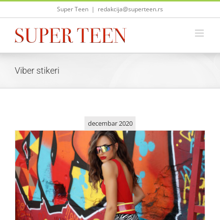
Skip
Super Teen
|
redakcija@superteen.rs
to
content
Viber stikeri
decembar 2020
Omiljeni stihovi pesama Emine Jahović sada i kao viber
stikeri
Zvezde