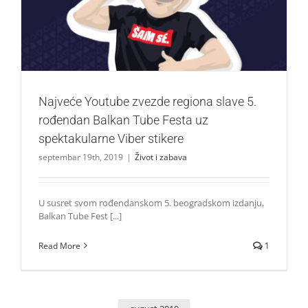
Tube Festa uz spektakularne Viber stikere
Život i zabava
Najveće Youtube zvezde regiona slave 5.
rođendan Balkan Tube Festa uz
spektakularne Viber stikere
septembar 19th, 2019
|
Život i zabava
U susret svom rođendanskom 5. beogradskom izdanju,
Balkan Tube Fest [...]
Read More
1