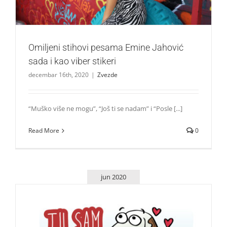
Omiljeni stihovi pesama Emine Jahović
sada i kao viber stikeri
decembar 16th, 2020
|
Zvezde
“Muško više ne mogu”, “Još ti se nadam” i “Posle [...]
Read More
0
jun 2020