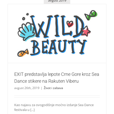
avgust 2019
EXIT predstavlja lepote Crne Gore kroz Sea Dance stikere
na Rakuten Viberu
Život i zabava
EXIT predstavlja lepote Crne Gore kroz Sea
Dance stikere na Rakuten Viberu
avgust 26th, 2019
|
Život i zabava
Kao najavu za ovogodišnje moćno izdanje Sea Dance
festivala u [...]