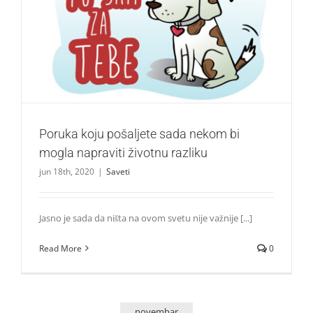
Poruka koju pošaljete sada nekom bi mogla napraviti
životnu razliku
Saveti
Poruka koju pošaljete sada nekom bi
mogla napraviti životnu razliku
jun 18th, 2020
|
Saveti
Jasno je sada da ništa na ovom svetu nije važnije [...]
Read More
0
novembar