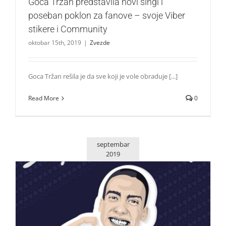
Goca Tržan predstavila novi singl i
poseban poklon za fanove – svoje Viber
stikere i Community
oktobar 15th, 2019
|
Zvezde
Goca Tržan rešila je da sve koji je vole obraduje [...]
Read More
0
septembar
2019
Najveće Youtube zvezde regiona slave 5. rođendan Balkan