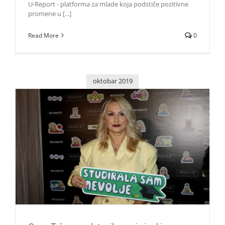
U-Report - platforma za mlade koja podstiče pozitivne
promene u [...]
Read More
0
oktobar 2019
Goca Tržan predstavila novi singl i poseban poklon za
fanove – svoje Viber stikere i Community
Zvezde