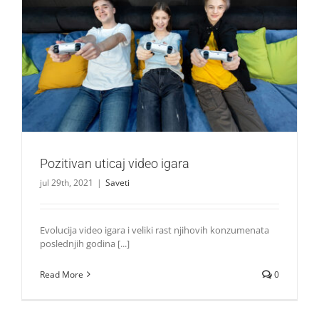
Pozitivan uticaj video igara
Saveti
Pozitivan uticaj video igara
jul 29th, 2021
|
Saveti
Evolucija video igara i veliki rast njihovih konzumenata
poslednjih godina [...]
Read More
0