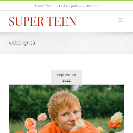
Skip
Super Teen
|
redakcija@superteen.rs
to
content
video igrica
septembar
2022
Ed Sheeran i Pokemon sarađuju u singlu „Celestial“
Zvezde