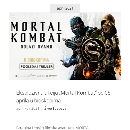
april 2021
Eksplozivna akcija „Mortal Kombat“ od 08. aprila u
bioskopima
Život i zabava
Eksplozivna akcija „Mortal Kombat“ od 08.
aprila u bioskopima
april 7th, 2021
|
Život i zabava
Brutalna i epska filmska avantura, MORTAL