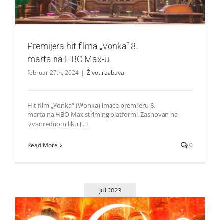
Premijera hit filma „Vonka“ 8.
marta na HBO Max-u
februar 27th, 2024
|
Život i zabava
Hit film „Vonka“ (Wonka) imaće premijeru 8.
marta na HBO Max striming platformi. Zasnovan na
izvanrednom liku [...]
Read More
0
jul 2023