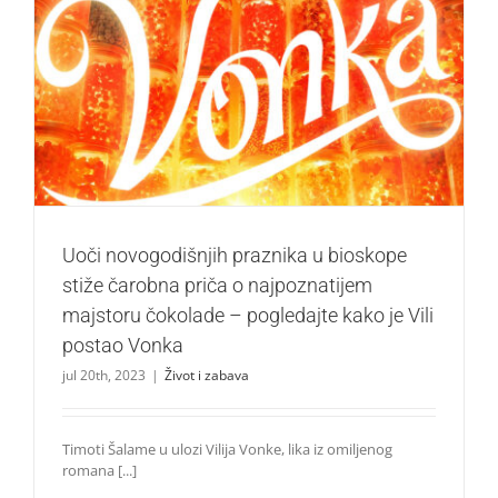
Uoči novogodišnjih praznika u bioskope stiže čarobna
priča o najpoznatijem majstoru čokolade – pogledajte
kako je Vili postao Vonka
Život i zabava
Uoči novogodišnjih praznika u bioskope
stiže čarobna priča o najpoznatijem
majstoru čokolade – pogledajte kako je Vili
postao Vonka
jul 20th, 2023
|
Život i zabava
Timoti Šalame u ulozi Vilija Vonke, lika iz omiljenog
romana [...]