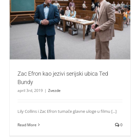
Zac Efron kao jezivi serijski ubica Ted Bundy
Zvezde
Zac Efron kao jezivi serijski ubica Ted
Bundy
april 3rd, 2019
|
Zvezde
Lily Collins i Zac Efron tumače glavne uloge u filmu [...]
Read More
0