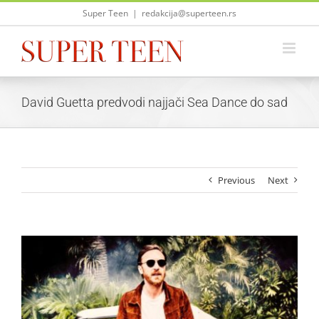
Skip
Super Teen
|
redakcija@superteen.rs
to
content
David Guetta predvodi najjači Sea Dance do sad
Previous
Next
View
Larger
Image