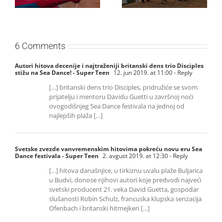
vikenda
6 Comments
Autori hitova decenije i najtraženiji britanski dens trio Disciples
stižu na Sea Dance! - Super Teen
12. jun 2019. at 11:00
- Reply
[…] britanski dens trio Disciples, pridružiće se svom
prijatelju i mentoru Davidu Guetti u završnoj noći
ovogodišnjeg Sea Dance festivala na jednoj od
najlepših plaža […]
Svetske zvezde vanvremenskim hitovima pokreću novu eru Sea
Dance festivala - Super Teen
2. avgust 2019. at 12:30
- Reply
[…] hitova današnjice, u tirkiznu uvalu plaže Buljarica
u Budvi, donose njihovi autori koje predvodi najveći
svetski producent 21. veka David Guetta, gospodar
slušanosti Robin Schulz, francuska klupska senzacija
Ofenbach i britanski hitmejkeri […]