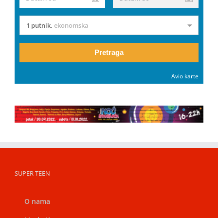
1 putnik
,
ekonomska
Pretraga
Avio karte
SUPER TEEN
O nama