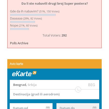
Da li ste nabavili drugi broj Super postera?
Gde da ih nabavim?
(51%, 150 Votes)
Daaaaaa
(28%, 82 Votes)
Nope
(21%, 60 Votes)
Total Voters:
292
Polls Archive
Avio karte
BEG
Beograd
,
Srbija
Destinacija (grad ili aerodrom)
Datum od
Datum do