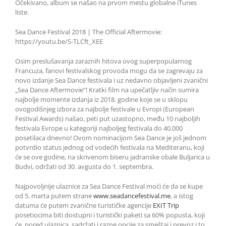
Očekivano, album se našao na prvom mestu globalne iTunes
liste.
Sea Dance Festival 2018 | The Official Aftermovie:
https://youtu.be/S-TLCft_XEE
Osim preslušavanja zaraznih hitova ovog superpopularnog
Francuza, fanovi festivalskog provoda mogu da se zagrevaju za
novo izdanje Sea Dance festivala i uz nedavno objavljeni zvanični
„Sea Dance Aftermovie”! Kratki film na upečatljiv način sumira
najbolje momente izdanja iz 2018. godine koje se u sklopu
ovogodišnjeg izbora za najbolje festivale u Evropi (European
Festival Awards) našao, peti put uzastopno, među 10 najboljih
festivala Evrope u kategoriji najboljeg festivala do 40.000
posetilaca dnevno! Ovom nominacijom Sea Dance je još jednom
potvrdio status jednog od vodećih festivala na Mediteranu, koji
će se ove godine, na skrivenom biseru jadranske obale Buljarica u
Budvi, održati od 30. avgusta do 1. septembra.
Najpovoljnije ulaznice za Sea Dance Festival moći će da se kupe
od 5. marta putem strane
www.seadancefestival.me
, a istog
datuma će putem zvanične turističke agencije
EXIT Trip
posetiocima biti dostupni i turistički paketi sa 60% popusta, koji
će, pored ulaznica, sadržati i razne opcije za smeštaj i prevoz i to