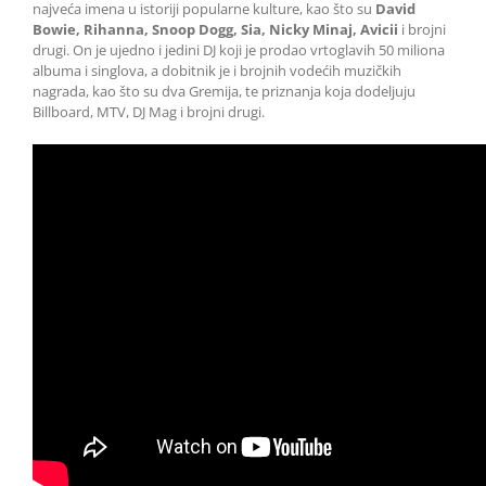
najveća imena u istoriji popularne kulture, kao što su
David
Bowie, Rihanna, Snoop Dogg, Sia, Nicky Minaj, Avicii
i brojni
drugi. On je ujedno i jedini DJ koji je prodao vrtoglavih 50 miliona
albuma i singlova, a dobitnik je i brojnih vodećih muzičkih
nagrada, kao što su dva Gremija, te priznanja koja dodeljuju
Billboard, MTV, DJ Mag i brojni drugi.