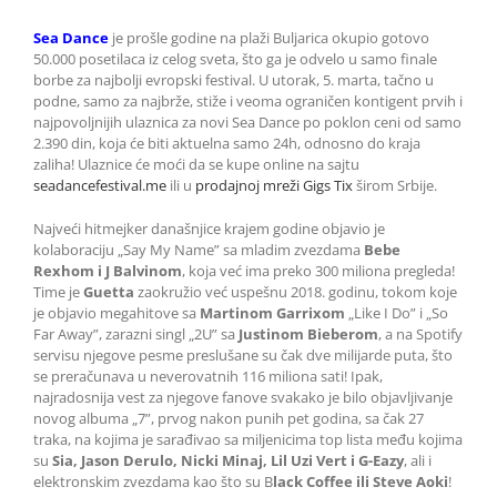
Sea Dance
je prošle godine na plaži Buljarica okupio gotovo
50.000 posetilaca iz celog sveta, što ga je odvelo u samo finale
borbe za najbolji evropski festival. U utorak, 5. marta, tačno u
podne, samo za najbrže, stiže i veoma ograničen kontigent prvih i
najpovoljnijih ulaznica za novi Sea Dance po poklon ceni od samo
2.390 din, koja će biti aktuelna samo 24h, odnosno do kraja
zaliha! Ulaznice će moći da se kupe online na sajtu
seadancefestival.me
ili u
prodajnoj mreži Gigs Tix
širom Srbije.
Najveći hitmejker današnjice krajem godine objavio je
kolaboraciju „Say My Name” sa mladim zvezdama
Bebe
Rexhom i J Balvinom
, koja već ima preko 300 miliona pregleda!
Time je
Guetta
zaokružio već uspešnu 2018. godinu, tokom koje
je objavio megahitove sa
Martinom Garrixom
„Like I Do” i „So
Far Away”, zarazni singl „2U” sa
Justinom Bieberom
, a na Spotify
servisu njegove pesme preslušane su čak dve milijarde puta, što
se preračunava u neverovatnih 116 miliona sati! Ipak,
najradosnija vest za njegove fanove svakako je bilo objavljivanje
novog albuma „7”, prvog nakon punih pet godina, sa čak 27
traka, na kojima je sarađivao sa miljenicima top lista među kojima
su
Sia, Jason Derulo, Nicki Minaj, Lil Uzi Vert i G-Eazy
, ali i
elektronskim zvezdama kao što su B
lack Coffee ili Steve Aoki
!