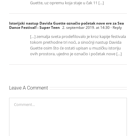
Guette, uz opremu koja staje u čak 11 […]
Istorijski nastup Davida Guette označio početak nove ere za Sea
Dance Festival! - Super Teen
2. septembar 2019. at 14:30
- Reply
[…] zemalja sveta prodefilovalo je kroz kapije festivala
tokom prethodne tri noći, a sinoćnji nastup Davida
Guette osim što će ostati upisan u muzičku istoriju
ovih prostora, ujedno je označio i početak nove […]
Leave A Comment
Comment