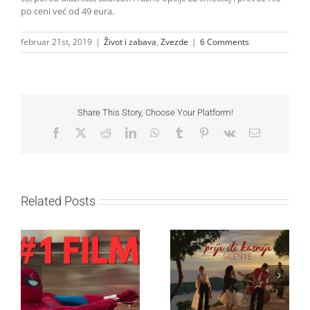
po ceni već od 49 eura.
februar 21st, 2019
|
Život i zabava
,
Zvezde
|
6 Comments
Share This Story, Choose Your Platform!
Facebook
X
Reddit
LinkedIn
WhatsApp
Tumblr
Pinterest
Vk
Email
Related Posts
Najuspešnije otvaranje
studijskog filma u Srbiji:
Silente objavio novi
Spajdermen: Novi dan
singl “Prije ili kasnije”
oborio rekord već prvog