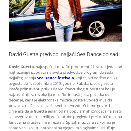
David Guetta predvodi najjači Sea Dance do sad
David Guetta
, najuspešniji muzički producent 21. veka i jedan od
najtraženijih izvođača na svetu predvodiće program do sada
najjačeg izdanja
Sea Dance festivala
, koji će biti održan od 30.
avgusta do 1. septembra 2019. godine. Publika iz celog sveta
imaće jedinstvenu priliku da vidi francuskog superstara koji je
najzaslužniji za revoluciju muzičke industrije sa početka ove
decenije, kada je elektronska muzika postala vodeći muzički
pravac, a didžejevi najveće svetske zvezde. O tome govori i
činjenica da je
Guetta
jedan od najpopularnijih izvođača na svetu
sa neverovatnih 11 milijardi Youtube pregleda i preko 100 miliona
fanova na društvenim mrežama! Spisak muzičara sa kojima je
sarađivao i koji su potpisani na njegovim singlovima uključuje