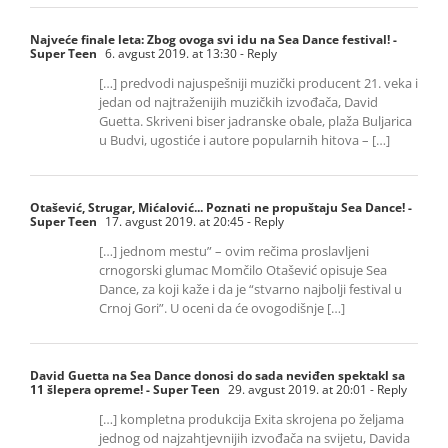
Najveće finale leta: Zbog ovoga svi idu na Sea Dance festival! -
Super Teen
6. avgust 2019. at 13:30
- Reply
[…] predvodi najuspešniji muzički producent 21. veka i
jedan od najtraženijih muzičkih izvođača, David
Guetta. Skriveni biser jadranske obale, plaža Buljarica
u Budvi, ugostiće i autore popularnih hitova – […]
Otašević, Strugar, Mićalović... Poznati ne propuštaju Sea Dance! -
Super Teen
17. avgust 2019. at 20:45
- Reply
[…] jednom mestu” – ovim rečima proslavljeni
crnogorski glumac Momčilo Otašević opisuje Sea
Dance, za koji kaže i da je “stvarno najbolji festival u
Crnoj Gori”. U oceni da će ovogodišnje […]
David Guetta na Sea Dance donosi do sada neviđen spektakl sa
11 šlepera opreme! - Super Teen
29. avgust 2019. at 20:01
- Reply
[…] kompletna produkcija Exita skrojena po željama
jednog od najzahtjevnijih izvođača na svijetu, Davida