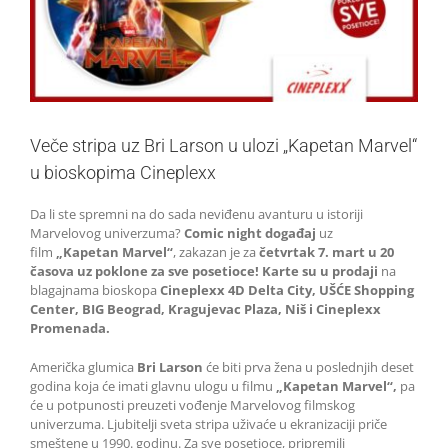
Veče stripa uz Bri Larson u ulozi „Kapetan Marvel“
u bioskopima Cineplexx
Da li ste spremni na do sada neviđenu avanturu u istoriji
Marvelovog univerzuma?
Comic night događaj
uz
film
„Kapetan Marvel“
, zakazan je za
četvrtak 7. mart u 20
časova uz poklone za sve posetioce! Karte su u prodaji
na
blagajnama bioskopa
Cineplexx 4D Delta City, UŠĆE Shopping
Center, BIG Beograd, Kragujevac Plaza, Niš i Cineplexx
Promenada.
Američka glumica
Bri Larson
će biti prva žena u poslednjih deset
godina koja će imati glavnu ulogu u filmu
„Kapetan Marvel“,
pa
će u potpunosti preuzeti vođenje Marvelovog filmskog
univerzuma. Ljubitelji sveta stripa uživaće u ekranizaciji priče
smeštene u 1990. godinu. Za sve posetioce, pripremili