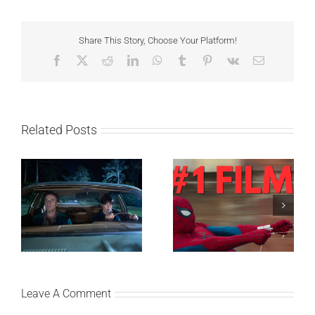
Share This Story, Choose Your Platform!
Facebook
X
Reddit
LinkedIn
WhatsApp
Tumblr
Pinterest
Vk
Email
Related Posts
SF NIGHT: POSLEDNJI
Najuspešnije otvaranje
DANI ULICE
studijskog filma u Srbiji:
HRASTOVA u Concept
Spajdermen: Novi dan
Cinema i CineStar
oborio rekord već prvog
bioskopima 12. avgusta
vikenda
Leave A Comment