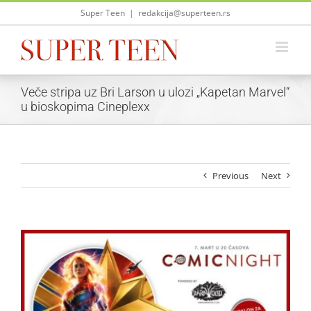
Skip
Super Teen
|
redakcija@superteen.rs
to
content
Veče stripa uz Bri Larson u ulozi „Kapetan Marvel“
u bioskopima Cineplexx
Previous
Next
View
Larger
Image