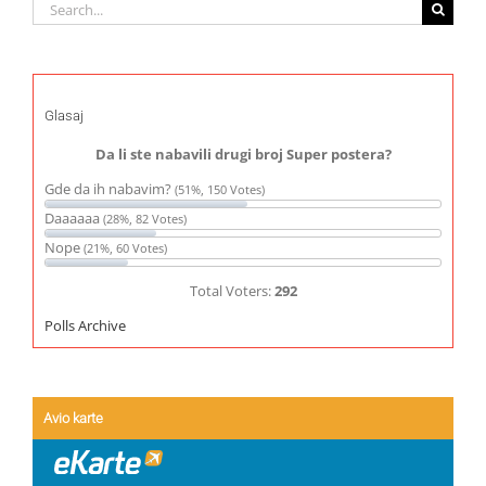
Search
for:
Glasaj
Da li ste nabavili drugi broj Super postera?
Gde da ih nabavim?
(51%, 150 Votes)
Daaaaaa
(28%, 82 Votes)
Nope
(21%, 60 Votes)
Total Voters:
292
Polls Archive
Avio karte