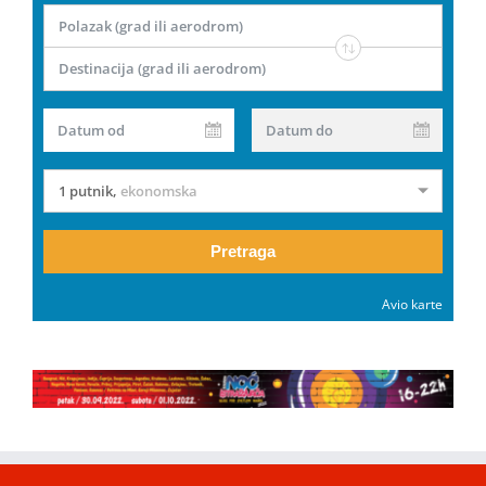
Polazak (grad ili aerodrom)
Destinacija (grad ili aerodrom)
Datum od
Datum do
1 putnik
,
ekonomska
Pretraga
Avio karte