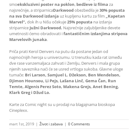
smo
ekskluzivni poster na poklon
,
bedževe iz filma
za
najsrećnije, a striparnica
Darkwood
obezbedila je
30% popusta
na sva Darkwood izdanja
uz kupljenu kartu za film
„Kapetan
Marvel“,
dok ih u Nišu očekuje
25% popusta
na izdanja
striparnice
Južni Darkwood.
Najsrećnije zaljubljenike devete
umetnosti ćemo obradovati i
fantastičnim izdanjima stripova
Marvelovih junaka
.
Priča prati Kerol Denvers na putu da postane jedan od
najmoćnijih heroja u univerzumu. U trenutku kada rat između
dve rase vanzemaljaca zahvati i Zemlju, Denvers i mala grupa
njenih saveznika naći će se usred vrtloga sukoba. Glavne uloge
tumače:
Bri Larson, Samjuel L. Džekson, Ben Mendelson,
Djimon Hounsou, Li Pejs, Lašana Linč, Gema Čan, Run
Temte, Algenis Perez Soto, Makena Grejs, Anet Bening,
Klark Greg i Džud Lo.
Karte za Comic night su u prodaji na blagajnama bioskopa
Cineplexx.
mart 1st, 2019
|
Život i zabava
|
0 Comments