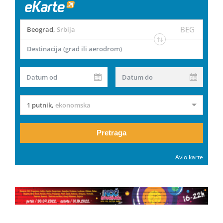
BEG
Beograd
,
Srbija
Destinacija (grad ili aerodrom)
Datum od
Datum do
1 putnik
,
ekonomska
Pretraga
Avio karte