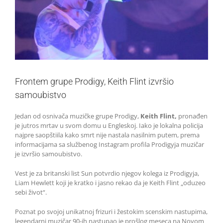
Frontem grupe Prodigy, Keith Flint izvršio
samoubistvo
Jedan od osnivača muzičke grupe Prodigy,
Keith Flint,
pronađen
je jutros mrtav u svom domu u Engleskoj. Iako je lokalna policija
najpre saopštiila kako smrt nije nastala nasilnim putem, prema
informacijama sa službenog Instagram profila Prodigyja muzičar
je izvršio samoubistvo.
Vest je za britanski list Sun potvrdio njegov kolega iz Prodigyja,
Liam Hewlett koji je kratko i jasno rekao da je Keith Flint „oduzeo
sebi život“.
Poznat po svojoj unikatnoj frizuri i žestokim scenskim nastupima,
legendarni muzičar 90-ih nastupao je prošlog meseca na Novom