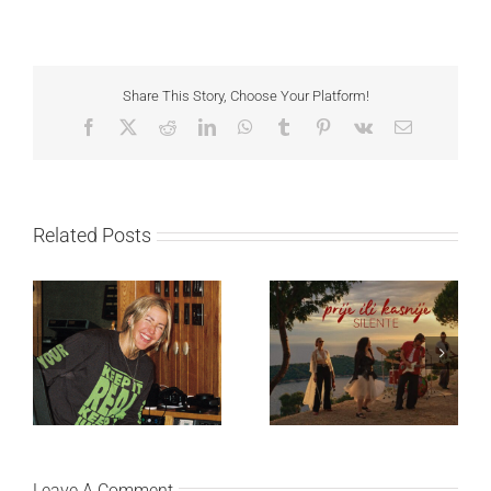
Share This Story, Choose Your Platform!
Facebook
X
Reddit
LinkedIn
WhatsApp
Tumblr
Pinterest
Vk
Email
Related Posts
Ellie Goulding otkriva
Silente objavio novi
nežniju stranu novim
singl “Prije ili kasnije”
singlom „4 Seasons“
Leave A Comment