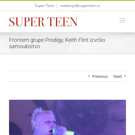
Skip
Super Teen
|
redakcija@superteen.rs
to
content
Frontem grupe Prodigy, Keith Flint izvršio
samoubistvo
Previous
Next
View
Larger
Image