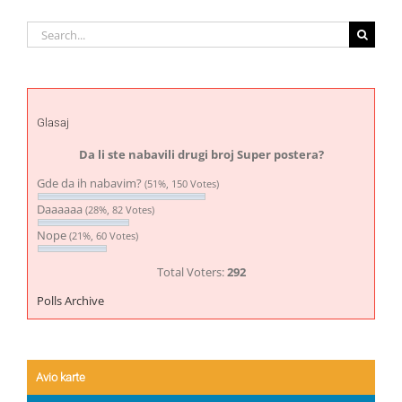
Search
for:
Glasaj
Da li ste nabavili drugi broj Super postera?
Gde da ih nabavim?
(51%, 150 Votes)
Daaaaaa
(28%, 82 Votes)
Nope
(21%, 60 Votes)
Total Voters:
292
Polls Archive
Avio karte