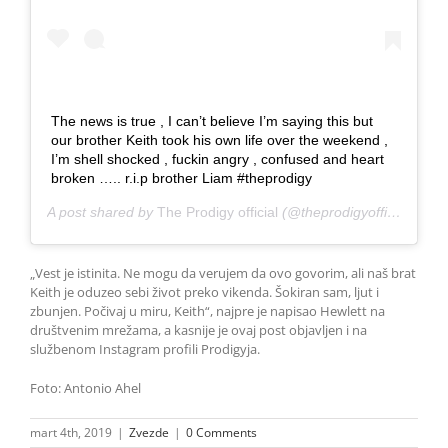
The news is true , I can’t believe I’m saying this but
our brother Keith took his own life over the weekend ,
I’m shell shocked , fuckin angry , confused and heart
broken ….. r.i.p brother Liam #theprodigy
A post shared by
The Prodigy official
(@theprodigyofficial) on
M
„Vest je istinita. Ne mogu da verujem da ovo govorim, ali naš brat
Keith je oduzeo sebi život preko vikenda. Šokiran sam, ljut i
zbunjen. Počivaj u miru, Keith“, najpre je napisao Hewlett na
društvenim mrežama, a kasnije je ovaj post objavljen i na
službenom Instagram profili Prodigyja.
Foto: Antonio Ahel
mart 4th, 2019
|
Zvezde
|
0 Comments