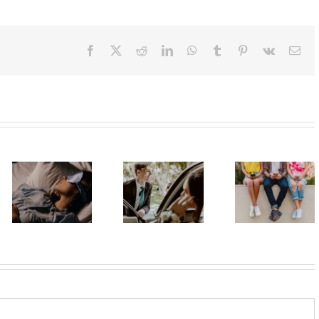
Facebook
X
Reddit
LinkedIn
WhatsApp
Tumblr
Pinterest
Vk
Ema
Matura bez
Zašto su
stresa:
pametni
Zašto je
organizacija
telefoni
važno da
dolaska,
postali deo
spavaš 8 sati?
odlaska i
identiteta
zajedničkog
mladih?
prevoza