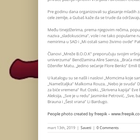
Pre godinu dana organizovali su glasanje mladih z
cele zemlje, a Gubaš kaže da se trude da održavaj
Među tinejdžerima, prema njegovim rečima, popularan
naziva „sladokuscima”, vole i ne tako popularne 
nemirima u SAD i „Mi ostali samo živimo ovde“ Pat
Članovi „Mreže B.O.O.K” preporučuju svojim vršnja
univerzuma“ Bendžamina Alire Saenza, „Braća met
Dženifer Matu, „Jedino sećanje Flore Benks” Emili B
U katalogu su se našli i naslovi „Momcima koje s
„Nameštaljka” Malkoma Rouza, „Nebo je svuda” Džen
za biće vremena” Rut Ozeki, „Skrivena kapija” Eve
Aleksija, „Sve je u redu” Jasminke Petrović, „Sve, 
Brauna i „Šest vrana” Li Bardugo.
People photo created by freepik – www.freepik.c
mart 13th, 2019
|
Saveti
|
0 Comments