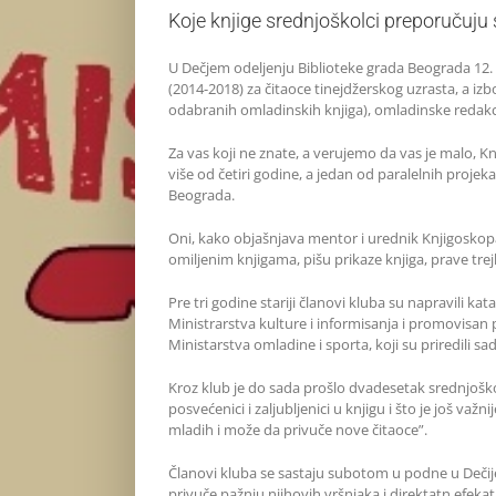
Koje knjige srednjoškolci preporučuju
U Dečjem odeljenju Biblioteke grada Beograda 12
(2014-2018) za čitaoce tinejdžerskog uzrasta, a izb
odabranih omladinskih knjiga), omladinske redakc
Za vas koji ne znate, a verujemo da vas je malo, Kn
više od četiri godine, a jedan od paralelnih projeka
Beograda.
Oni, kako objašnjava mentor i urednik Knjigoskopa
omiljenim knjigama, pišu prikaze knjiga, prave trej
Pre tri godine stariji članovi kluba su napravili k
Ministrarstva kulture i informisanja i promovisan
Ministarstva omladine i sporta, koji su priredili s
Kroz klub je do sada prošlo dvadesetak srednjoško
posvećenici i zaljubljenici u knjigu i što je još 
mladih i može da privuče nove čitaoce”.
Članovi kluba se sastaju subotom u podne u Dečij
privuče pažnju njihovih vršnjaka i direktatn efekat