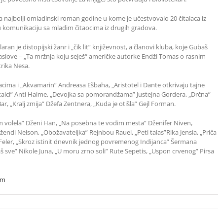
a najbolji omladinski roman godine u kome je učestvovalo 20 čitalaca iz
u komunikaciju sa mladim čitaocima iz drugih gradova.
 je distopijski žanr i „čik lit” književnost, a članovi kluba, koje Gubaš
naslove – „Ta mržnja koju seješ“ američke autorke Endži Tomas o rasnim
rika Nesa.
cima i „Akvamarin” Andreasa Ešbaha, „Aristotel i Dante otkrivaju tajne
alci” Anti Halme, „Devojka sa pomorandžama” Justejna Gordera, „Drčna”
ar, „Kralj zmija” Džefa Zentnera, „Kuda je otišla” Gejl Forman.
am volela” Dženi Han, „Na posebna te vodim mesta” Dženifer Niven,
di Nelson, „Obožavateljka” Rejnbou Rauel, „Peti talas”Rika Jensia, „Priča
 Feler, „Skroz istinit dnevnik jednog povremenog Indijanca” Šermana
baš sve” Nikole Juna, „U moru zrno soli” Rute Sepetis, „Uspon crvenog” Pirsa
om