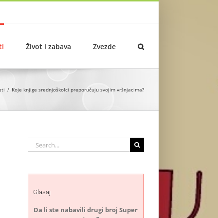
ti
Život i zabava
Zvezde
eti
Koje knjige srednjoškolci preporučuju svojim vršnjacima?
Search
for:
Glasaj
Da li ste nabavili drugi broj Super