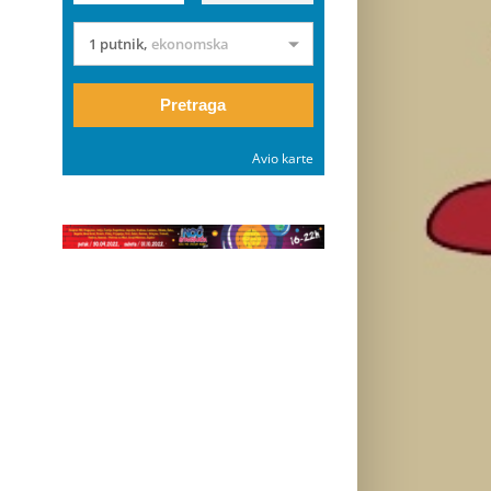
1 putnik
,
ekonomska
Pretraga
Avio karte