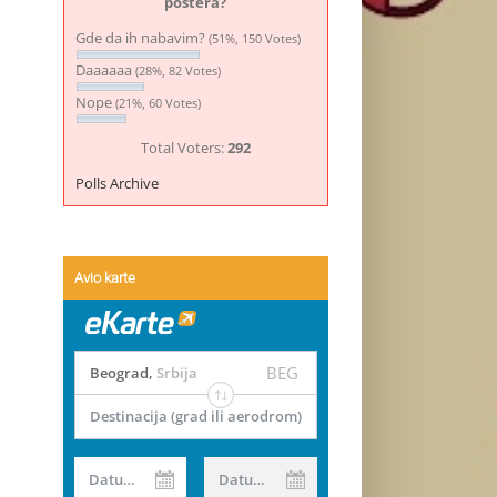
postera?
Gde da ih nabavim?
(51%, 150 Votes)
Daaaaaa
(28%, 82 Votes)
Nope
(21%, 60 Votes)
Total Voters:
292
Polls Archive
Avio karte
BEG
Beograd
,
Srbija
Destinacija (grad ili aerodrom)
Datum od
Datum do