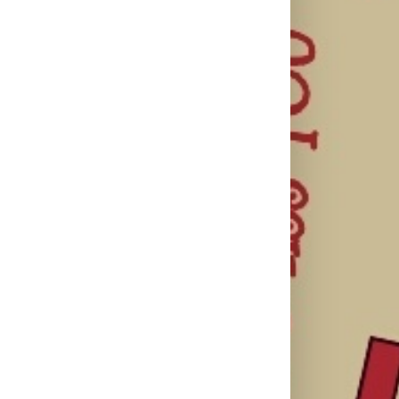
il
Treniraj
Kako mladi
pametno:
vozači mogu
Kako da
Zašto je
pametno da
izbegneš
važno da
planiraju
povrede i
spavaš 8 sati?
putovanje
ostaneš u top
automobilom?
formi