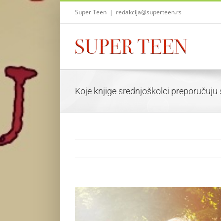
Skip
Super Teen
|
redakcija@superteen.rs
to
content
Koje knjige srednjoškolci preporučuju
View
Larger
Image