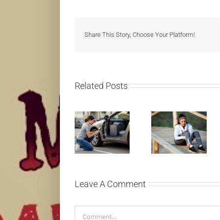
Share This Story, Choose Your Platform!
Related Posts
Treniraj
Kako mladi
pametno:
vozači mogu
Kako da
pametno da
izbegneš
planiraju
povrede i
putovanje
ostaneš u top
automobilom?
formi
Leave A Comment
Comment