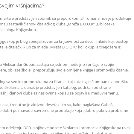
 svojim vršnjacima?
. marta e predstavljen zbornik sa preporukom 24 romana novije produkcije
or su sastavili članovi čitalačkog kluba „Mreža B.O.O.K” (Biblioteka
ije bloga Knjigoskop.
jigoskop je blog specijalizovan za književnost za decu i mlade koji postoji
ta je čitalački klub za mlade „Mreža B.O.O.K” koji okuplja tinejdžere iz
 Aleksandar Gubaš, sastaju se jednom nedeljno i pričaju o svojim
lere, obilaze škole i preporučuju svoje omiljene knjige i promovišu čitanje.
atalog sa svojim preporukama za čitanje i taj katalog je štampan uz podršku
 po školama, a danas je predstavljen katalog, podržan od strane
adašnji članovi kluba sa naslovima koji su se pojavili u međuvremenu.
laca, trenutno je aktivno desetak i to su, kako naglašava Gubaš,
važnije dobri poznavaoci savremene produkcije koja „dobro pokriva probleme
em odeljenju BGB, a njihove posete školama i promocija Knjigoskopa uvek
 je povećano instresovanje za knjige, što potvrđuju i bibliotekari.