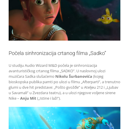
Počela sinhronizacija crtanog filma „Sadko”
U studiju Audio Wizard M&D počela je sinhronizacija
avanturističkog crtanog filma „SADKO”. U naslovnoj ulozi
muzičara Sadka slušaćemo
Nikolu Šurbanovića
(kojeg
bioskopska publika pamti po ulozi u filmu „Afterparti”, a trenutno
glumi u dve hit predstave: „Pošto gvožđe” u Ateljeu 212 i „Ljubav
u Savamali” u Zvezdara teatru), a u ulozi njegove voljene sirene
Nike –
Anju Mit
(„Istine i laži”).