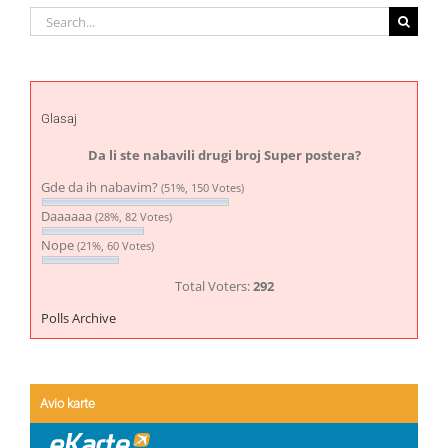
Search
for:
Glasaj
Da li ste nabavili drugi broj Super postera?
Gde da ih nabavim?
(51%, 150 Votes)
Daaaaaa
(28%, 82 Votes)
Nope
(21%, 60 Votes)
Total Voters:
292
Polls Archive
Avio karte