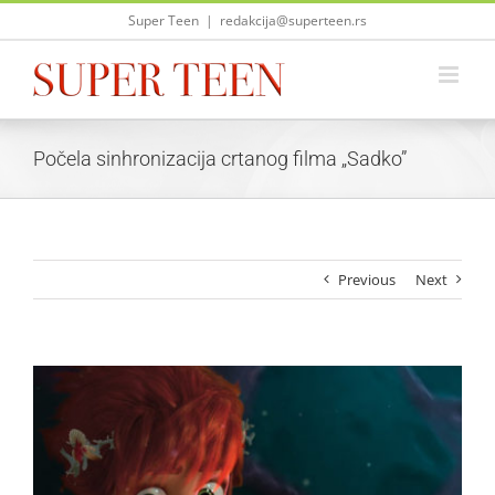
Skip
Super Teen
|
redakcija@superteen.rs
to
content
Počela sinhronizacija crtanog filma „Sadko”
Previous
Next
View
Larger
Image