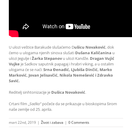
U ulozi veštice Barakude slušaćemo D
ušicu Novaković
, dok
ćemo u ulogama njenih sinova slušati
Dušana Kaličanina
u
ulozi Jegulje i
Žarka Stepanov
u ulozi Kandže.
Dragan Vujić
Vujke
je Sadkov saputnik papagaj i hrabri viking, a u ostalim
ulogama će se naći:
Srna Đenadić, LJubiša Dinčić, Marko
Marković, Jovan Jelisavčić, Nikola Nemešević i Zdravko
Savić.
Reditelj sinhtonizacije je
Dušica Novaković
.
Crtani film „
Sadko”
počeće da se prikazuje u bioskopima širom
naše zemlje od 25. aprila.
mart 22nd, 2019
|
Život i zabava
|
0 Comments