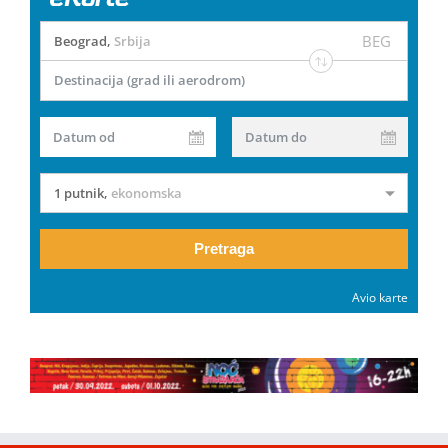
BEG
Beograd
,
Srbija
Destinacija (grad ili aerodrom)
Datum od
Datum do
1 putnik
,
ekonomska
Pretraga
Avio karte