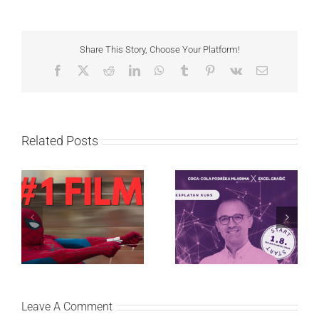
Share This Story, Choose Your Platform!
Facebook
X
Reddit
LinkedIn
WhatsApp
Tumblr
Pinterest
Vk
Email
Related Posts
Najuspešnije otvaranje
Priključi se besplatnoj
studijskog filma u Srbiji:
regionalnoj AI edukaciji
Spajdermen: Novi dan
i nauči kako da
oborio rekord već prvog
veštačku inteligenciju
vikenda
primeniš u praksi
Leave A Comment