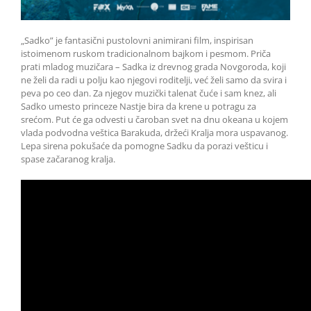
„Sadko” je fantasični pustolovni animirani film, inspirisan
istoimenom ruskom tradicionalnom bajkom i pesmom. Priča
prati mladog muzičara – Sadka iz drevnog grada Novgoroda, koji
ne želi da radi u polju kao njegovi roditelji, već želi samo da svira i
peva po ceo dan. Za njegov muzički talenat čuće i sam knez, ali
Sadko umesto princeze Nastje bira da krene u potragu za
srećom. Put će ga odvesti u čaroban svet na dnu okeana u kojem
vlada podvodna veštica Barakuda, držeći Kralja mora uspavanog.
Lepa sirena pokušaće da pomogne Sadku da porazi vešticu i
spase začaranog kralja.