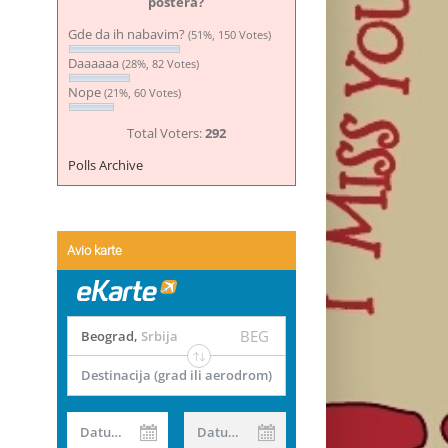
postera?
Gde da ih nabavim?
(51%, 150 Votes)
Daaaaaa
(28%, 82 Votes)
Nope
(21%, 60 Votes)
Total Voters:
292
Polls Archive
Avio karte
BEG
Beograd
,
Srbija
Destinacija (grad ili aerodrom)
Datum od
Datum do