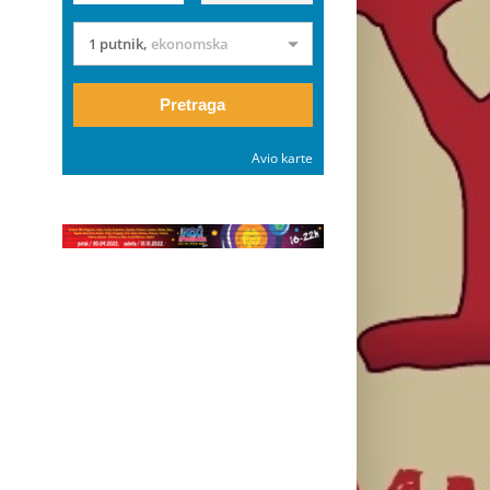
1 putnik
,
ekonomska
Pretraga
Avio karte
il