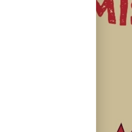
Ellie Goulding
Silente
Ariana Grande
otkriva nežniju
objavio novi
objavila osmi
stranu novim
singl “Prije ili
studijski
singlom „4
kasnije”
album „petal“
Seasons“