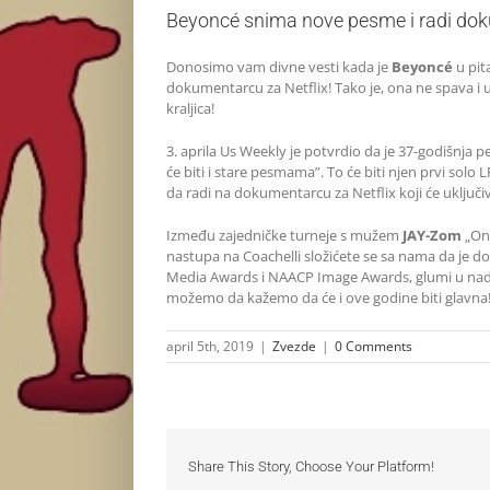
Beyoncé snima nove pesme i radi dok
Donosimo vam divne vesti kada je
Beyoncé
u pit
dokumentarcu za Netflix! Tako je, ona ne spava i u
kraljica!
3. aprila Us Weekly je potvrdio da je 37-godišnja
će biti i stare pesmama”. To će biti njen prvi so
da radi na dokumentarcu za Netflix koji će uključi
Između zajedničke turneje s mužem
JAY-Zom
„On 
nastupa na Coachelli složićete se sa nama da je do
Media Awards i NAACP Image Awards, glumi u nad
možemo da kažemo da će i ove godine biti glavna
april 5th, 2019
|
Zvezde
|
0 Comments
Share This Story, Choose Your Platform!