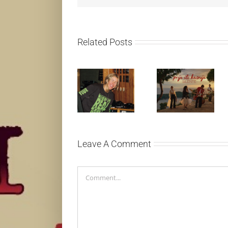
Related Posts
Ellie Goulding
Silente
otkriva nežniju
objavio novi
stranu novim
singl “Prije ili
singlom „4
kasnije”
Seasons“
Leave A Comment
Comment