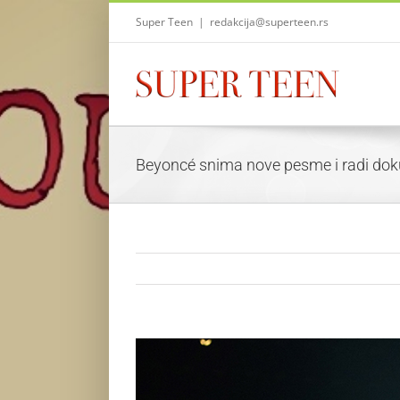
Skip
Super Teen
|
redakcija@superteen.rs
to
content
Beyoncé snima nove pesme i radi dok
View
Larger
Image