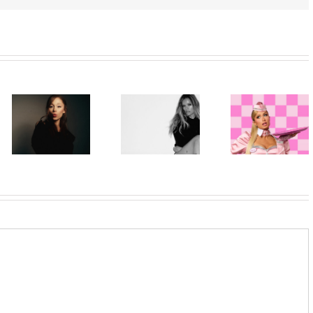
Paris Hilton
Karol G
ponovo u ulozi
objavila singl
„Gloss Boss“
„Matadora“ i
Ariana Grande
u kampanji
najavila novi
objavila osmi
NYX
album „No Me
studijski
Professional
Arrepiento de
album „petal“
Makeup „If
Sentir Tanto“
You NYX, You
koji stiže 7.
Know“
avgusta
Volume 2