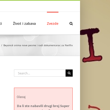
ti
Život i zabava
Zvezde
Beyoncé snima nove pesme i radi dokumentarac za Netflix
Search
for:
Glasaj
Da li ste nabavili drugi broj Super