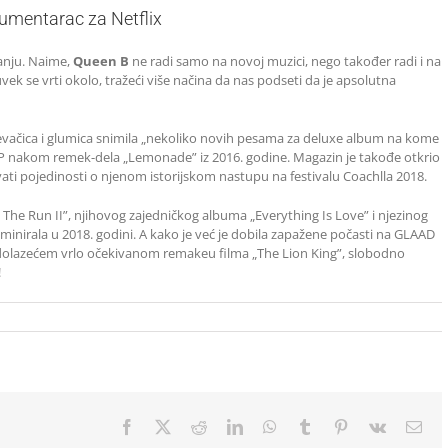
umentarac za Netflix
anju. Naime,
Queen B
ne radi samo na novoj muzici, nego također radi i na
vek se vrti okolo, tražeći više načina da nas podseti da je apsolutna
 pevačica i glumica snimila „nekoliko novih pesama za deluxe album na kome
lo LP nakom remek-dela „Lemonade” iz 2016. godine. Magazin je takođe otkrio
vati pojedinosti o njenom istorijskom nastupu na festivalu Coachlla 2018.
The Run II”, njihovog zajedničkog albuma „Everything Is Love” i njezinog
minirala u 2018. godini. A kako je već je dobila zapažene počasti na GLAAD
olazećem vrlo očekivanom remakeu filma „The Lion King”, slobodno
!
Facebook
X
Reddit
LinkedIn
WhatsApp
Tumblr
Pinterest
Vk
Ema