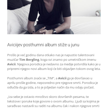
Aviciijev posthumni album stiže u junu
Prošlo je već godinu dana otkako nas je napustio talentovani
muzičar
Tim Bergling
, koga svi znamo po umetničkom imenu
Avicii
. Njegova porodica je nedavno za medije potvrdila kako je u
pripremi njegov novi album koji će biti objavljen tokom ovog leta.
Posthumni album zvaće se „TIM“, a
Avicii
ga je dovršavao u
aprilu prošle godine, neposredno pre njegove smrti. Porodica je
odlučila da ga izda, a to je jošjedan način da mu odaju počast.
„Iza sebe je ostavio mnoštvo skoro dovršenih pesama, te
tekstove i poruke koje govore o ovom albumu. Ljudi sa kojima je
sarađivao nastavili su raditi na albumu čak i nakon njegove smrti