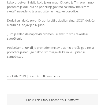
kako bi ostvarili viziju koju je on imao. Otkako je Tim preminuo,
porodica je odlučila da podeli njegov rad sa fanovima širom
sveta”, navedeno je u saopštenju njegove porodice.
Dodali su i da će prvo 10. aprila biti objavljen singl „SOS”, dok će
album biti objavljen 6. juna.
„Tim je želeo da napraviti promenu u svetu”, stoji takođe u
saopštenju.
Podsećamo,
Avicii
je pronađen mrtav u aprilu prošle godine, a
porodica je nedugo nakon smrti izjavila kako je u pitanju
samobistvo.
april 7th, 2019
|
Zvezde
|
0 Comments
Share This Story, Choose Your Platform!