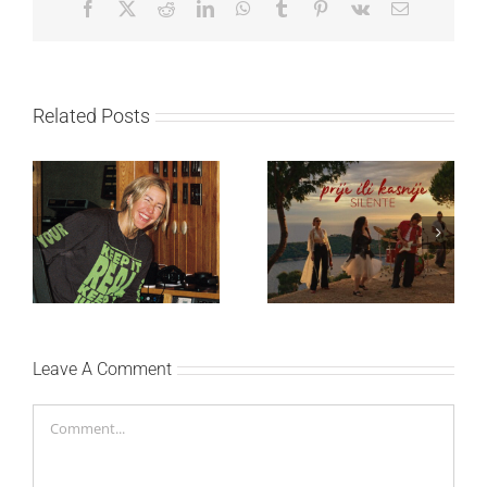
Facebook
X
Reddit
LinkedIn
WhatsApp
Tumblr
Pinterest
Vk
Email
Related Posts
Ellie Goulding otkriva
Silente objavio novi
nežniju stranu novim
singl “Prije ili kasnije”
singlom „4 Seasons“
Leave A Comment
Comment