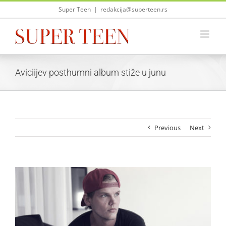
Skip
Super Teen
|
redakcija@superteen.rs
to
content
Aviciijev posthumni album stiže u junu
Previous
Next
View
Larger
Image