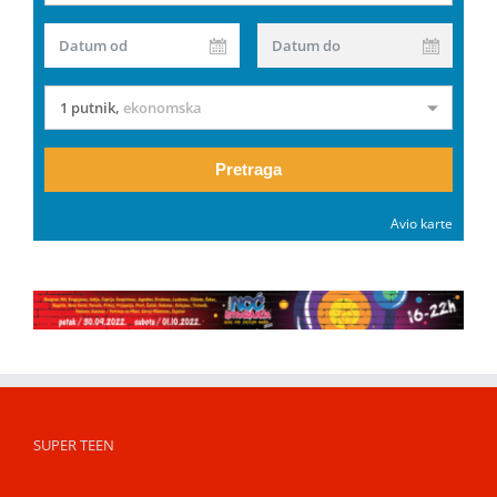
Datum od
Datum do
1 putnik
,
ekonomska
Pretraga
Avio karte
SUPER TEEN