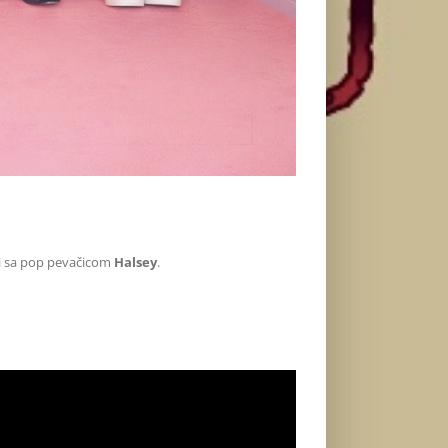
ji sa pop pevačicom
Halsey
.