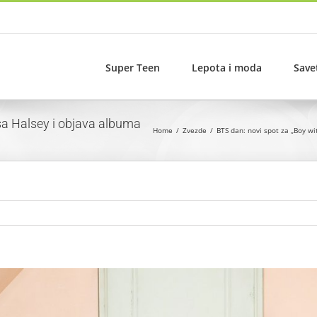
Super Teen
Lepota i moda
Save
sa Halsey i objava albuma
Home
Zvezde
BTS dan: novi spot za „Boy wi