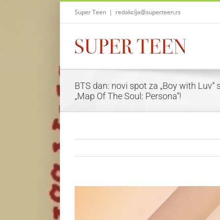
Skip
Super Teen
|
redakcija@superteen.rs
to
content
BTS dan: novi spot za „Boy with Luv“ 
„Map Of The Soul: Persona“!
View
Larger
Image