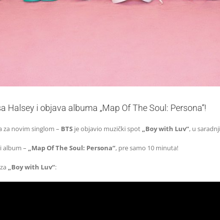
sa Halsey i objava albuma „Map Of The Soul: Persona“!
a za novim singlom –
BTS
je objavio muzički spot
„Boy with Luv“
, u saradn
vi album –
„Map Of The Soul: Persona“
, pre samo 10 minuta!
 za
„Boy with Luv“
: