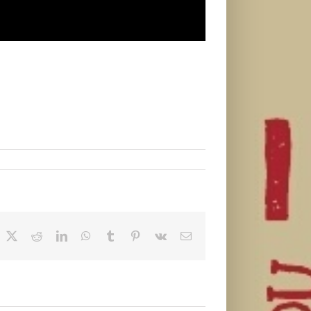
acebook
X
Reddit
LinkedIn
WhatsApp
Tumblr
Pinterest
Vk
Email