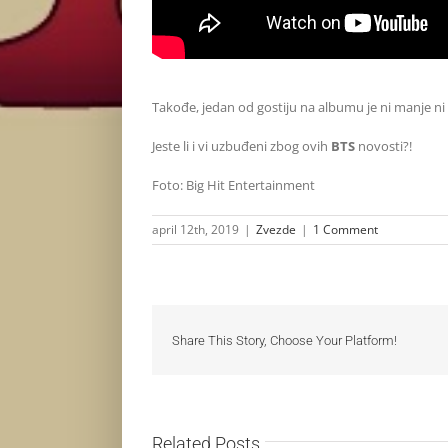
Takođe, jedan od gostiju na albumu je ni manje ni
Jeste li i vi uzbuđeni zbog ovih
BTS
novosti?!
Foto: Big Hit Entertainment
april 12th, 2019
|
Zvezde
|
1 Comment
Share This Story, Choose Your Platform!
Related Posts