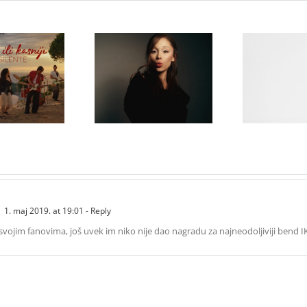
Karol G obja
„Matadora“ 
Ariana Grande objavila
objavio novi
novi albu
osmi studijski album
je ili kasnije”
Arrepiento 
„petal“
Tanto“ koji
avgu
1. maj 2019. at 19:01
- Reply
svojim fanovima, još uvek im niko nije dao nagradu za najneodoljiviji bend I