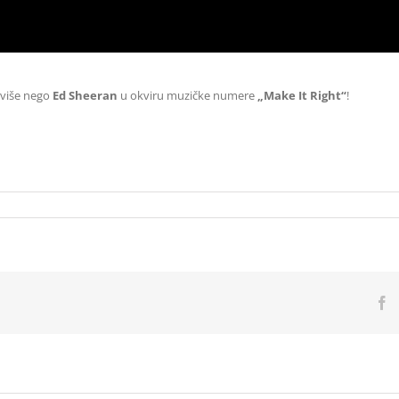
 više nego
Ed Sheeran
u okviru muzičke numere
„Make It Right“
!
F