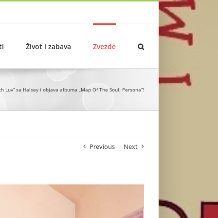
ti
Život i zabava
Zvezde
th Luv“ sa Halsey i objava albuma „Map Of The Soul: Persona“!
Previous
Next