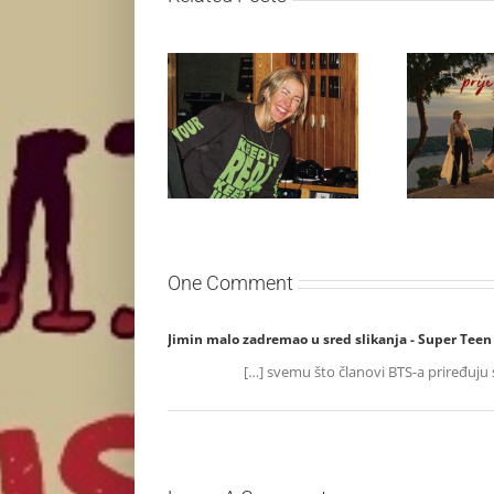
Ellie Goulding otkriva
Silente 
nežniju stranu novim
singl “Pri
singlom „4 Seasons“
One Comment
Jimin malo zadremao u sred slikanja - Super Teen
[…] svemu što članovi BTS-a priređuju 