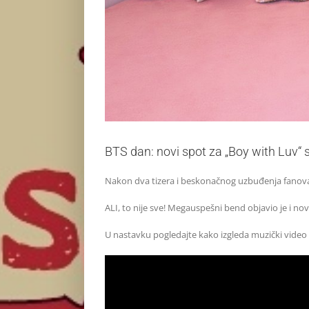
BTS dan: novi spot za „Boy with Luv“ 
Nakon dva tizera i beskonačnog uzbuđenja fanov
ALI, to nije sve! Megauspešni bend objavio je i no
U nastavku pogledajte kako izgleda muzički video