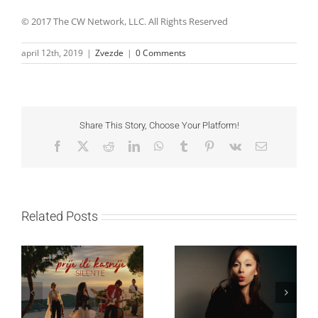
© 2017 The CW Network, LLC. All Rights Reserved
april 12th, 2019
|
Zvezde
|
0 Comments
Share This Story, Choose Your Platform!
Facebook
X
Reddit
LinkedIn
WhatsApp
Tumblr
Pinterest
Vk
Email
Related Posts
Ariana Grande objavila
Silente objavio novi
osmi studijski album
singl “Prije ili kasnije”