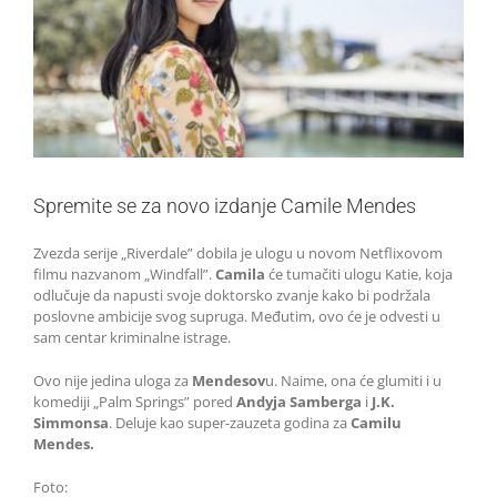
Spremite se za novo izdanje Camile Mendes
Zvezda serije „Riverdale” dobila je ulogu u novom Netflixovom
filmu nazvanom „Windfall”.
Camila
će tumačiti ulogu Katie, koja
odlučuje da napusti svoje doktorsko zvanje kako bi podržala
poslovne ambicije svog supruga. Međutim, ovo će je odvesti u
sam centar kriminalne istrage.
Ovo nije jedina uloga za
Mendesov
u. Naime, ona će glumiti i u
komediji „Palm Springs” pored
Andyja Samberga
i
J.K.
Simmonsa
. Deluje kao super-zauzeta godina za
Camilu
Mendes.
Foto: