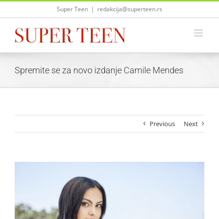
Skip
Super Teen
|
redakcija@superteen.rs
to
content
Spremite se za novo izdanje Camile Mendes
Previous
Next
View
Larger
Image