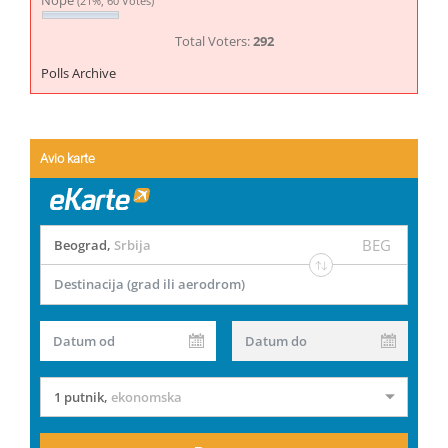
Nope
(21%, 60 Votes)
Total Voters:
292
Polls Archive
Avio karte
BEG
Beograd
,
Srbija
Destinacija (grad ili aerodrom)
Datum od
Datum do
1 putnik
,
ekonomska