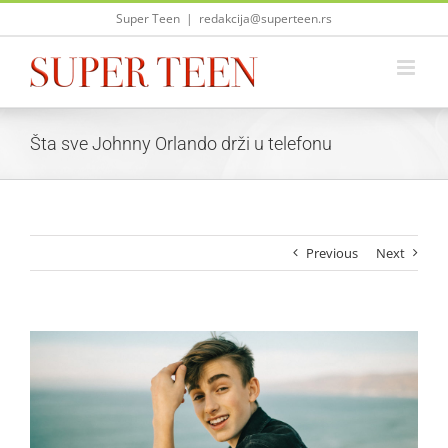
Skip
Super Teen
|
redakcija@superteen.rs
to
content
Šta sve Johnny Orlando drži u telefonu
Previous
Next
View
Larger
Image