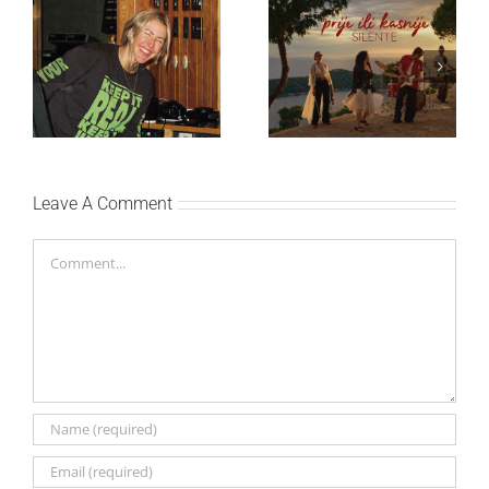
Ellie Goulding otkriva
Silente objavio novi
nežniju stranu novim
singl “Prije ili kasnije”
singlom „4 Seasons“
Leave A Comment
Comment