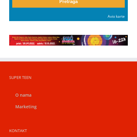
Pretraga
Avio karte
SUPER TEEN
O nama
Marketing
KONTAKT