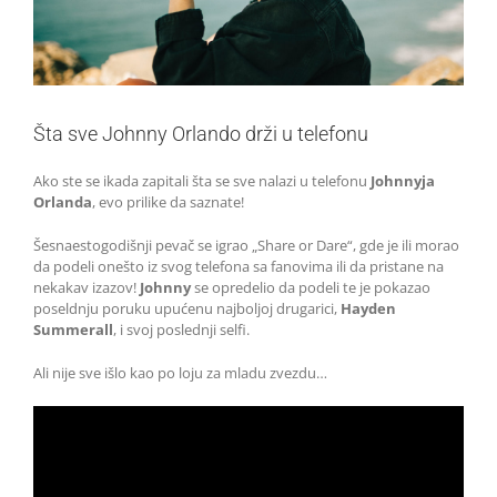
Šta sve Johnny Orlando drži u telefonu
Ako ste se ikada zapitali šta se sve nalazi u telefonu
Johnnyja
Orlanda
, evo prilike da saznate!
Šesnaestogodišnji pevač se igrao „Share or Dare“, gde je ili morao
da podeli onešto iz svog telefona sa fanovima ili da pristane na
nekakav izazov!
Johnny
se opredelio da podeli te je pokazao
poseldnju poruku upućenu najboljoj drugarici,
Hayden
Summerall
, i svoj poslednji selfi.
Ali nije sve išlo kao po loju za mladu zvezdu…