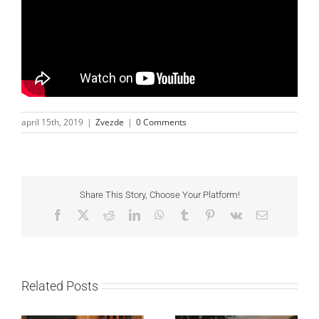
april 15th, 2019
|
Zvezde
|
0 Comments
Share This Story, Choose Your Platform!
Facebook
X
Reddit
LinkedIn
WhatsApp
Tumblr
Pinterest
Vk
Email
Related Posts