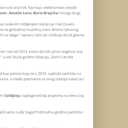
će rock and roll, hip-hop i elektronske zvezde
gner, Amelie Lens
,
Boris Brejcha
i mnogi drugi.
 sa ovakvim mišljenjem složan je i naš čuveni
me na globalnoj muzičkoj sceni. Brzina njihovog
i sa njega.“ Upravo zato se i očekuje da će glavna
e i već od 2013. kreću da nižu prve singlove, koji
s“, a već iduće godine izbacuju „Don’t Let Me
ord kao pesma koja se u 2016. najduže zadržala na
buma, a među pesmama sa ovog izdanja nalazi se i
vom
Coldplay
, najdugovečnija je pesma na dens top
 još samo Lady Gaga! Prethodnu godinu pamtiće i