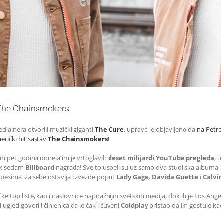
u The Chainsmokers
dlajnera otvorili muzički giganti
The Cure
, upravo je objavljeno da
na Petr
erički hit sastav
The Chainsmokers
!
ih pet godina donela im je vrtoglavih
deset milijardi YouTube pregleda
, 
ak sedam
Billboard
nagrada! Sve to uspeli su uz samo dva studijska albuma, kao
spesima iza sebe ostavlja i zvezde poput
Lady Gage, Davida Guette
i
Calvin
e top liste, kao i naslovnice najtiražnijih svetskih medija, dok ih je Los A
ugled govori i činjenica da je čak i čuveni
Coldplay
pristao da im gostuje k