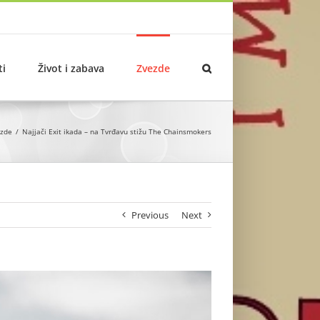
ti
Život i zabava
Zvezde
zde
Najjači Exit ikada – na Tvrđavu stižu The Chainsmokers
Previous
Next