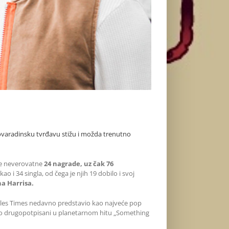
ovaradinsku tvrđavu stižu i možda trenutno
te neverovatne
24 nagrade, uz čak 76
 i 34 singla, od čega je njih 19 dobilo i svoj
a Harrisa.
ngeles Times nedavno predstavio kao najveće pop
ao drugopotpisani u planetarnom hitu „Something