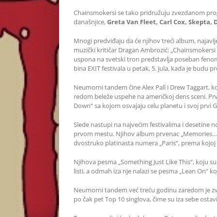
Chainsmokersi se tako pridružuju zvezdanom progr
današnjice,
Greta Van Fleet, Carl Cox, Skepta,
Mnogi predviđaju da će njihov treći album, najavlj
muzički kritičar Dragan Ambrozić: „Chainsmokersi 
uspona na svetski tron predstavlja poseban fenome
bina EXIT festivala u petak, 5. jula, kada je budu 
Neumorni tandem čine Alex Pall i Drew Taggart, koj
redom beleže uspehe na američkoj dens sceni. Prvi m
Down“ sa kojom osvajaju celu planetu i svoj prvi
Slede nastupi na najvećim festivalima i desetine n
prvom mestu. Njihov album prvenac „Memories… Do
dvostruko platinasta numera „Paris“, prema kojoj ć
Njihova pesma „Something Just Like This“, koju su
listi, a odmah iza nje nalazi se pesma „Lean On“ k
Neumorni tandem već treću godinu zaredom je zva
po čak pet Top 10 singlova, čime su iza sebe ostavil