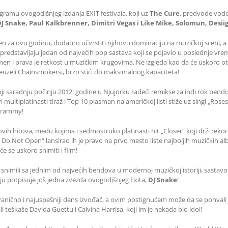
amu ovogodišnjeg izdanja EXIT festivala, koji uz
The Cure
, predvode vode
 DJ Snake, Paul Kalkbrenner, Dimitri Vegas i Like Mike, Solomun, Desii
en za ovu godinu, dodatno učvrstiti njihovu dominaciju na muzičkoj sceni, a
predstavljaju jedan od najvećih pop sastava koji se pojavio u poslednje vre
n i prava je retkost u muzičkim krugovima. Ne izgleda kao da će uskoro otić
preuzeli Chainsmokersi, brzo stići do maksimalnog kapaciteta!
i saradnju počinju 2012. godine u Njujorku radeći remikse za indi rok bendov
ultiplatinasti tiraž i Top 10 plasman na američkoj listi stiže uz singl „Rose
 Grammy!
ovih hitova, među kojima i sedmostruko platinasti hit „Closer“ koji drži rek
 Not Open“ lansirao ih je pravo na prvo mesto liste najboljih muzičkih al
e se uskoro snimiti i film!
 snimili sa jednim od najvećih bendova u modernoj muzičkoj istoriji, sasta
oju potpisuje još jedna zvezda ovogodišnjeg Exita,
DJ Snake
!
nično i najuspešniji dens izvođač, a ovim postignućem može da se pohvali
i teškaše Davida Guettu i Calvina Harrisa, koji im je nekada bio idol!