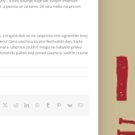
Joy“, a ovo izdanje, koje već svojim imenom
r, a pesma se za samo 24 sata našla na prvom
n, a trajaće dok se ne rasproda vrlo ograničen broj
nu! Cena ulaznica za prvi festivalski dan, kada
dinara. Ulaznice za EXIT mogu se nabaviti preko
turistički paketi koji pored ulaznica, sadrže i razne
acebook
X
Reddit
LinkedIn
WhatsApp
Tumblr
Pinterest
Vk
Email