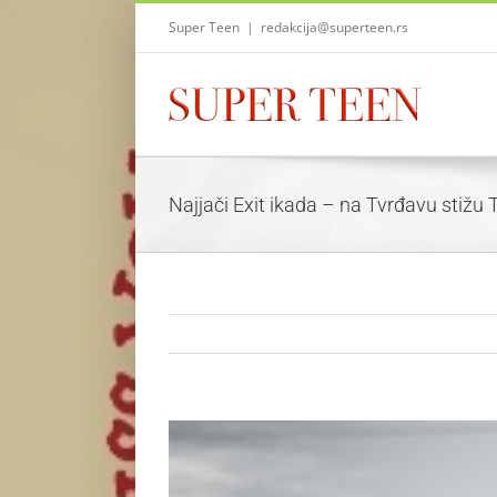
Skip
Super Teen
|
redakcija@superteen.rs
to
content
Najjači Exit ikada – na Tvrđavu stiž
View
Larger
Image