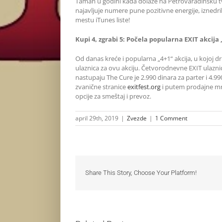
Taman u godini kada dolaze na Petrovaradinsku tvr
najavljuje numere pune pozitivne energije, izned
mestu iTunes liste!
Kupi 4, zgrabi 5: Počela popularna EXIT akcija 
Od danas kreće i popularna „4+1“ akcija, u kojoj dr
ulaznica za ovu akciju. Četvorodnevne EXIT ulazn
nastupaju The Cure je 2.990 dinara za parter i 4.9
zvanične stranice
exitfest.org
i putem prodajne mre
opcije za smeštaj i prevoz.
april 29th, 2019
|
Zvezde
|
1 Comment
Share This Story, Choose Your Platform!