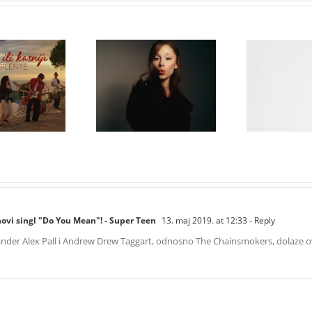
Karol G obja
„Matadora“ 
Ariana Grande objavila
objavio novi
novi albu
osmi studijski album
je ili kasnije”
Arrepiento 
„petal“
Tanto“ koji
avgu
novi singl "Do You Mean"! - Super Teen
13. maj 2019. at 12:33
- Reply
ander Alex Pall i Andrew Drew Taggart, odnosno The Chainsmokers, dolaze ovog