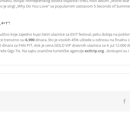
đavu, dvojac hitmejkerskog dodira objaviće i treći, novi album „World War 
rilo je singl „Why Do You Love“ sa popularnim sastavom 5 Seconds of Summe
„4+1“!
uštvo koje zajedno kupi četiri ulaznice za EXIT festival, petu dobija na poklo
ice trenutno su
6.990
dinara, što je visokih 45% uštede u odnosu na finalnu ce
90 dinara za FAN PIT, dok je cena GOLD VIP dnevnih ulaznica za 4. jul 12.000 
že Gigs Tix. Na sajtu zvanične turističke agencije
exittrip.org
, dostupni su i 
F