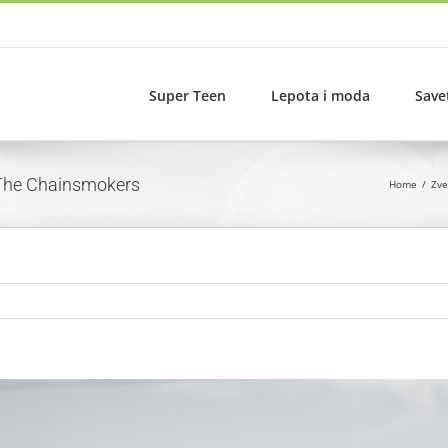
Super Teen
Lepota i moda
Save
u The Chainsmokers
Home
Zve