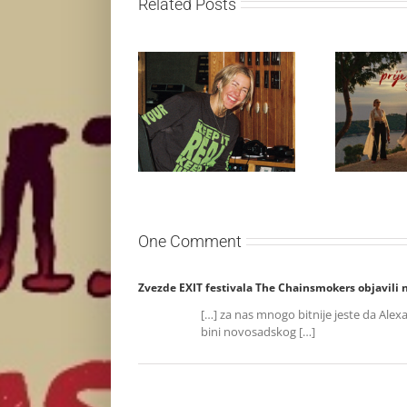
Related Posts
Ellie Goulding otkriva
Silente 
nežniju stranu novim
singl “Pri
singlom „4 Seasons“
One Comment
Zvezde EXIT festivala The Chainsmokers objavili 
[…] za nas mnogo bitnije jeste da Alex
bini novosadskog […]