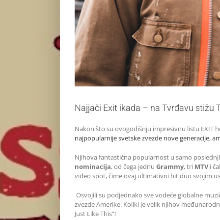
Najjači Exit ikada – na Tvrđavu stiž
Nakon što su ovogodišnju impresivnu listu EXIT he
najpopularnije svetske zvezde nove generacije, am
Njihova fantastična popularnost u samo poslednji
nominacija
, od čega jednu
Grammy
, tri
MTV
i č
video spot, čime ovaj ultimativni hit duo svojim u
Osvojili su podjednako sve vodeće globalne muzičk
zvezde Amerike. Koliki je velik njihov međunarodni 
Just Like This“!