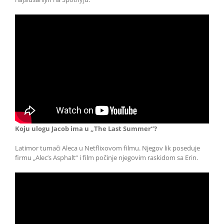
Koju ulogu Jacob ima u „The Last Summer“?
Latimor tumači Aleca u Netflixovom filmu. Njegov lik poseduje
firmu „Alec’s Asphalt“ i film počinje njegovim raskidom sa Erin.