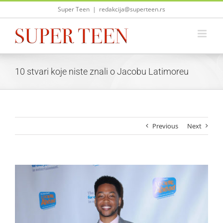
Skip
Super Teen
|
redakcija@superteen.rs
to
content
10 stvari koje niste znali o Jacobu Latimoreu
Previous
Next
View
Larger
Image