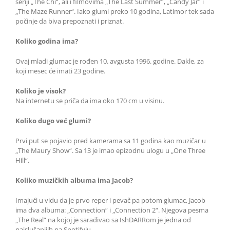
seriji „The Chi“, ali i filmovima „The Last Summer“, „Candy Jar“ i
„The Maze Runner“. Iako glumi preko 10 godina, Latimor tek sada
počinje da biva prepoznati i priznat.
Koliko godina ima?
Ovaj mladi glumac je rođen 10. avgusta 1996. godine. Dakle, za
koji mesec će imati 23 godine.
Koliko je visok?
Na internetu se priča da ima oko 170 cm u visinu.
Koliko dugo već glumi?
Prvi put se pojavio pred kamerama sa 11 godina kao muzičar u
„The Maury Show“. Sa 13 je imao epizodnu ulogu u „One Three
Hill“.
Koliko muzičkih albuma ima Jacob?
Imajući u vidu da je prvo reper i pevač pa potom glumac, Jacob
ima dva albuma: „Connection“ i „Connection 2“. Njegova pesma
„The Real“ na kojoj je sarađivao sa IshDARRom je jedna od
najslušanijih na Spotifyju.