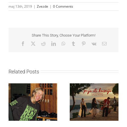
maj 13th, 2019
|
Zvezde
|
0 Comments
Share This Story, Choose Your Platform!
Facebook
X
Reddit
LinkedIn
WhatsApp
Tumblr
Pinterest
Vk
Email
Related Posts
Ellie Goulding otkriva
Silente objavio novi
nežniju stranu novim
singl “Prije ili kasnije”
singlom „4 Seasons“