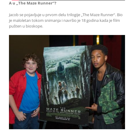
A u „The Maze Runner“?
Jacob se pojavljuje u prvom delu trilogije „The Maze Runner“. Bio
je maloletan tokom snimanja i navršio je 18 godina kada je film
pušten u bioskope.