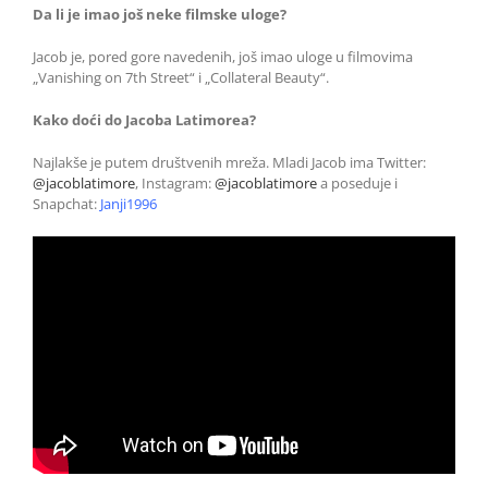
Da li je imao još neke filmske uloge?
Jacob je, pored gore navedenih, još imao uloge u filmovima
„Vanishing on 7th Street“ i „Collateral Beauty“.
Kako doći do Jacoba Latimorea?
Najlakše je putem društvenih mreža. Mladi Jacob ima Twitter:
@jacoblatimore
, Instagram:
@jacoblatimore
a poseduje i
Snapchat:
Janji1996