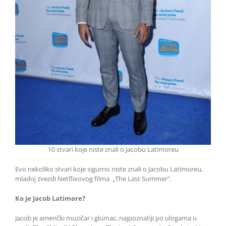
10 stvari koje niste znali o Jacobu Latimoreu
Evo nekoliko stvari koje sigurno niste znali o Jacobu Latimoreu,
mladoj zvezdi Netflixovog filma „The Last Summer“.
Ko je Jacob Latimore?
Jacob je američki muzičar i glumac, najpoznatiji po ulogama u