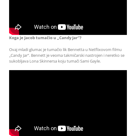
Koga je Jacob tumačio u „Candy Jar“?
Ovaj mladi glumac je tumačio lik Bennetta u Netflixovom filmu
„Candy Jar“. Bennett je veoma takmičarski nastrojen i neretko se
sukobljava Lona Skinnersa koju tumači Sami Gayle.