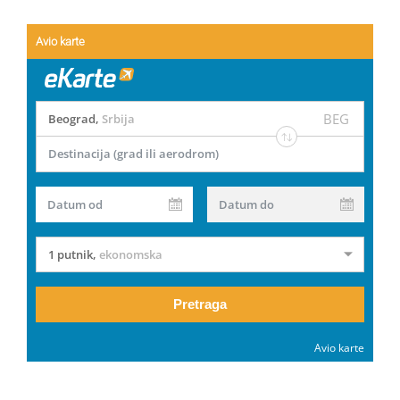
Avio karte
BEG
Beograd
,
Srbija
Destinacija (grad ili aerodrom)
Datum od
Datum do
1 putnik
,
ekonomska
Pretraga
Avio karte