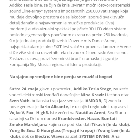
Addiko Tesla bine, sa čijih će krila „svirati” moćni četvorosistemski
sound „line-array“ system s impozantnih 250.000 vati snage koja
mu daje dovoljno prostora da sa lakoćom isporuči svaki zvučni
detalj današnje najsavremenije muzičke produkcije. Ovaj
moderniji audio-vizualni spektakl pojačaće 3D LED video sistem
poslednje generacije s površinom ekrana na preko 250 kvadrata,
što je jednako produkciji svetski čuvene mts Dance Arene,
najspektakularnije bine EXIT festivala! A upravo sa famozne Arene
stiže više stotina rasvetnih tela da zaokruži ovu raskošnu scenu.
Zaslužna za ovaj pravi “svemirski brod” u umaškoj laguni je
kompanija Sky Music, regionalni lider u produkciji.
Na sjajno opremljene bine penju se muzički bogovi
Sutra 24. maja
glavnu pozornicu,
Addiko Tesla Stage
, zauzeće
vodeći elektronski izvođači današnjice
Nina Kraviz
i techno otac
Sven Vath
, britanska trap-jazz senzacija
IAMDDB,
DJ zvezda
nove generacije
Ilario Alicante,
te uz njih i regionalni trap asevi
Vojko V, Fox
i
High5.
Iste večeri na
Nautilus Areni,
Sea Star u
saradnji sa Dritom donosi
Krankšvester, Hazze, Buntai
i
Smoke Mardeljana
kojima će podršku dati
Tikach (In da klub),
Yung Ile Sosa & Hourglass (Trepaj il krepaj)
i
Young Leø (In da
klub),
dok će
Electric Waves
zauzeti
SYSTEM DIVINE, Ana