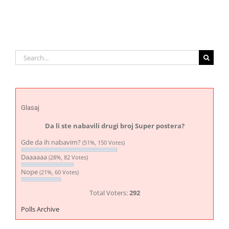
Search
for:
Glasaj
Da li ste nabavili drugi broj Super postera?
Gde da ih nabavim?
(51%, 150 Votes)
Daaaaaa
(28%, 82 Votes)
Nope
(21%, 60 Votes)
Total Voters:
292
Polls Archive