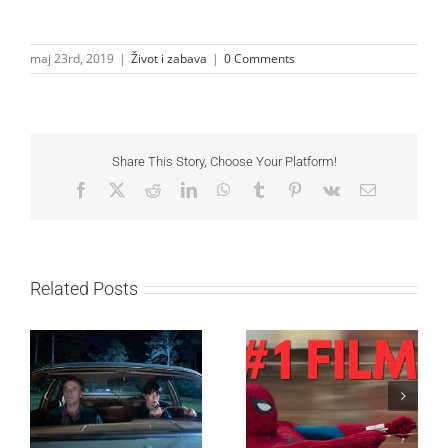
maj 23rd, 2019
|
Život i zabava
|
0 Comments
Share This Story, Choose Your Platform!
Facebook
X
Reddit
LinkedIn
WhatsApp
Tumblr
Pinterest
Vk
Email
Related Posts
SF NIGHT: POSLEDNJI
Najuspešnije otvaranje
DANI ULICE
studijskog filma u Srbiji:
HRASTOVA u Concept
Spajdermen: Novi dan
Cinema i CineStar
oborio rekord već prvog