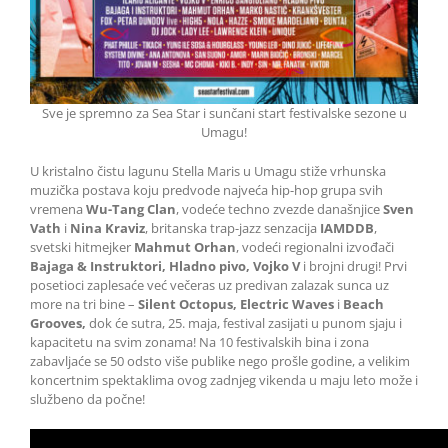
Sve je spremno za Sea Star i sunčani start festivalske sezone u
Umagu!
U kristalno čistu lagunu Stella Maris u Umagu stiže vrhunska
muzička postava koju predvode najveća hip-hop grupa svih
vremena
Wu-Tang Clan
, vodeće techno zvezde današnjice
Sven
Vath
i
Nina Kraviz
, britanska trap-jazz senzacija
IAMDDB
,
svetski hitmejker
Mahmut Orhan
, vodeći regionalni izvođači
Bajaga & Instruktori, Hladno pivo, Vojko V
i brojni drugi! Prvi
posetioci zaplesaće već večeras uz predivan zalazak sunca uz
more na tri bine –
Silent Octopus, Electric Waves
i
Beach
Grooves,
dok će sutra, 25. maja, festival zasijati u punom sjaju i
kapacitetu na svim zonama! Na 10 festivalskih bina i zona
zabavljaće se 50 odsto više publike nego prošle godine, a velikim
koncertnim spektaklima ovog zadnjeg vikenda u maju leto može i
službeno da počne!