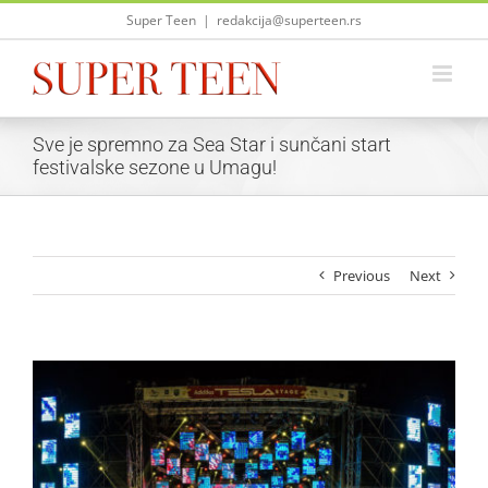
Skip
Super Teen
|
redakcija@superteen.rs
to
content
Sve je spremno za Sea Star i sunčani start
festivalske sezone u Umagu!
Previous
Next
View
Larger
Image