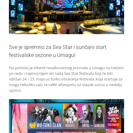
Sve je spremno za Sea Star i sunčani start
festivalske sezone u Umagu!
Na pomolu je vikend nezaboravnog provoda u Umagu na trećem
po redu i najmoćnijem do sada Sea Star festivalu koji će biti
održan 24. i 25. maja uz žurku otvaranja festivala, koja startuje za
svega nekoliko sati, te veliki afterparty uz izlazak sunca u nedelju
ujutru!