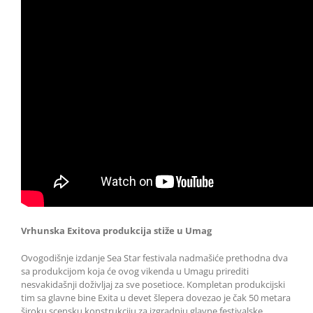
Vrhunska Exitova produkcija stiže u Umag
Ovogodišnje izdanje Sea Star festivala nadmašiće prethodna dva
sa produkcijom koja će ovog vikenda u Umagu prirediti
nesvakidašnji doživljaj za sve posetioce. Kompletan produkcijski
tim sa glavne bine Exita u devet šlepera dovezao je čak 50 metara
široku scensku konstrukciju za izgradnju glavne festivalske