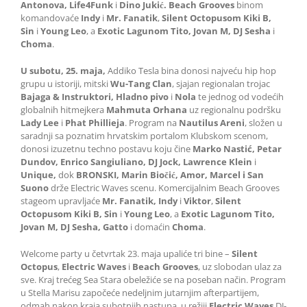
Antonova, Life4Funk
i
Dino Jukić. Beach Grooves
binom
komandovaće
Indy
i
Mr. Fanatik
,
Silent Octopusom Kiki B,
Sin
i
Young Leo
, a
Exotic Lagunom Tito, Jovan M, DJ Sesha
i
Choma
.
U subotu, 25. maja,
Addiko Tesla bina donosi najveću hip hop
grupu u istoriji, mitski
Wu-Tang Clan
, sjajan regionalan trojac
Bajaga & Instruktori, Hladno pivo
i
Nola
te jednog od vodećih
globalnih hitmejkera
Mahmuta Orhana
uz regionalnu podršku
Lady Lee
i
Phat Phillieja
. Program na
Nautilus Areni
, složen u
saradnji sa poznatim hrvatskim portalom Klubskom scenom,
donosi izuzetnu techno postavu koju čine
Marko Nastić, Petar
Dundov, Enrico Sangiuliano, DJ Jock, Lawrence Klein
i
Unique,
dok
BRONSKI, Marin Biočić, Amor, Marcel i San
Suono
drže Electric Waves scenu. Komercijalnim Beach Grooves
stageom upravljaće
Mr. Fanatik, Indy
i
Viktor
,
Silent
Octopusom Kiki B, Sin
i
Young Leo
, a
Exotic Lagunom Tito,
Jovan M, DJ Sesha, Gatto
i domaćin
Choma
.
Welcome party u četvrtak 23. maja upaliće tri bine –
Silent
Octopus
,
Electric Waves
i
Beach Grooves
, uz slobodan ulaz za
sve. Kraj trećeg Sea Stara obeležiće se na poseban način. Program
u Stella Marisu započeće nedeljnim jutarnjim afterpartijem,
odmah nakon kraja subotnjih nastupa, u režiji
Electric Waves
DJ-