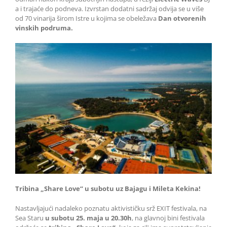
a i trajaće do podneva. Izvrstan dodatni sadržaj odvija se u više
od 70 vinarija širom Istre u kojima se obeležava
Dan otvorenih
vinskih podruma.
Tribina „Share Love“ u subotu uz Bajagu i Mileta Kekina!
Nastavljajući nadaleko poznatu aktivističku srž EXIT festivala, na
Sea Staru
u subotu 25. maja u 20.30h
, na glavnoj bini festivala