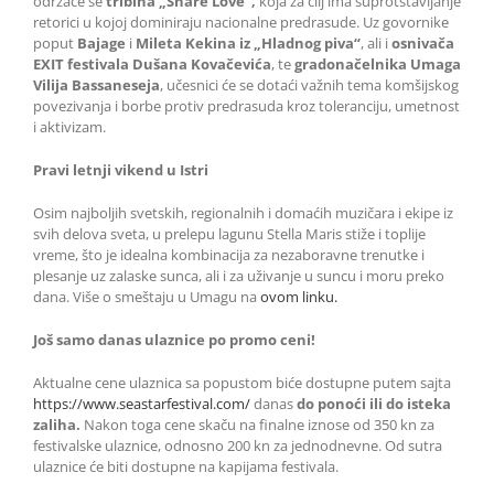
održaće se
tribina
„Share Love“,
koja za cilj ima suprotstavljanje
retorici u kojoj dominiraju nacionalne predrasude. Uz govornike
poput
Bajage
i
Mileta Kekina iz „Hladnog piva“
, ali i
osnivača
EXIT festivala Dušana Kovačevića
, te
gradonačelnika Umaga
Vilija Bassaneseja
, učesnici će se dotaći važnih tema komšijskog
povezivanja i borbe protiv predrasuda kroz toleranciju, umetnost
i aktivizam.
Pravi letnji vikend u Istri
Osim najboljih svetskih, regionalnih i domaćih muzičara i ekipe iz
svih delova sveta, u prelepu lagunu Stella Maris stiže i toplije
vreme, što je idealna kombinacija za nezaboravne trenutke i
plesanje uz zalaske sunca, ali i za uživanje u suncu i moru preko
dana. Više o smeštaju u Umagu na
ovom linku.
Još samo danas ulaznice po promo ceni!
Aktualne cene ulaznica sa popustom biće dostupne putem sajta
https://www.seastarfestival.com/
danas
do ponoći ili do isteka
zaliha.
Nakon toga cene skaču na finalne iznose od 350 kn za
festivalske ulaznice, odnosno 200 kn za jednodnevne. Od sutra
ulaznice će biti dostupne na kapijama festivala.