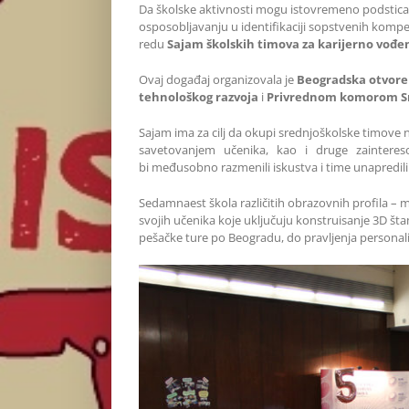
Da školske aktivnosti mogu istovremeno podsticat
osposobljavanju u identifikaciji sopstvenih kompet
redu
Sajam školskih timova za karijerno vođen
Ovaj događaj organizovala je
Beogradska otvore
tehnološkog razvoja
i
Privrednom komorom Sr
Sajam ima za cilj da okupi srednjoškolske timove
savetovanjem učenika, kao i druge zainteresovane 
bi međusobno razmenili iskustva i time unapredili 
Sedamnaest škola različitih obrazovnih profila – me
svojih učenika koje uključuju konstruisanje 3D št
pešačke ture po Beogradu, do pravljenja personal