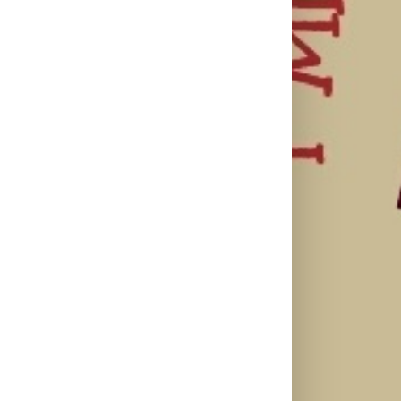
Treniraj
Kako mladi
pametno:
vozači mogu
Kako da
Zašto je
pametno da
izbegneš
važno da
planiraju
povrede i
spavaš 8 sati?
putovanje
ostaneš u top
automobilom?
formi