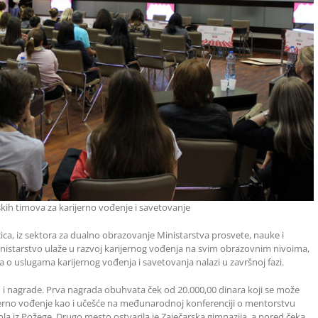
kih timova za karijerno vođenje i savetovanje
ica, iz sektora za dualno obrazovanje Ministarstva prosvete, nauke i
nistarstvo ulaže u razvoj karijernog vođenja na svim obrazovnim nivoima,
a o uslugama karijernog vođenja i savetovanja nalazi u završnoj fazi.
u i nagrade. Prva nagrada obuhvata ček od 20.000,00 dinara koji se može
ijerno vođenje kao i učešće na međunarodnoj konferenciji o mentorstvu
kola iz Požege. Drugo mesto ostvarila je Zaječarska gimnazija, a pored čeka