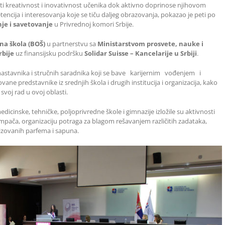
i kreativnost i inovativnost učenika dok aktivno doprinose njihovom
encija i interesovanja koje se tiču daljeg obrazovanja, pokazao je peti po
je i savetovanje
u Privrednoj komori Srbije.
na škola (BOŠ)
u partnerstvu sa
Ministarstvom prosvete, nauke i
bije
uz finansijsku podršku
Solidar Suisse – Kancelarije u Srbiji
.
 nastavnika i stručnih saradnika koji se bave karijernim vođenjem i
predstavnike iz srednjih škola i drugih institucija i organizacija, kako
svoj rad u ovoj oblasti.
dicinske, tehničke, poljoprivredne škole i gimnazije izložile su aktivnosti
ampača, organizaciju potraga za blagom rešavanjem različitih zadataka,
izovanih parfema i sapuna.