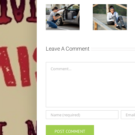
Treniraj
Kako mladi
pametno:
vozači mogu
Kako da
pametno da
izbegneš
planiraju
povrede i
putovanje
ostaneš u top
automobilom?
formi
Leave A Comment
Comment