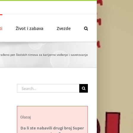
ti
Život i zabava
Zvezde
ađeno pet školskih timova za karijerno vođenje i savetovanje
Search
for:
Glasaj
Da li ste nabavili drugi broj Super