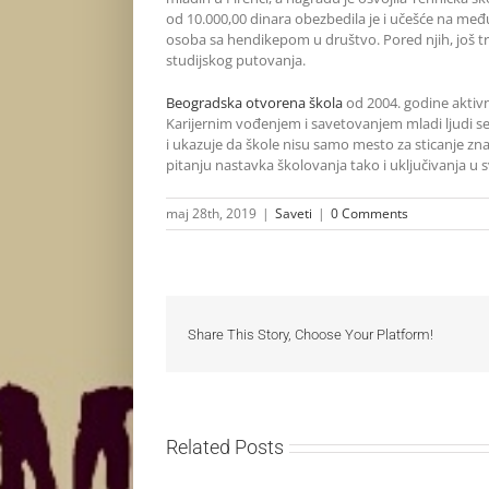
od 10.000,00 dinara obezbedila je i učešće na među
osoba sa hendikepom u društvo. Pored njih, još tri
studijskog putovanja.
Beogradska otvorena škola
od 2004. godine aktivn
Karijernim vođenjem i savetovanjem mladi ljudi se
i ukazuje da škole nisu samo mesto za sticanje znan
pitanju nastavka školovanja tako i uključivanja u s
maj 28th, 2019
|
Saveti
|
0 Comments
Share This Story, Choose Your Platform!
Related Posts