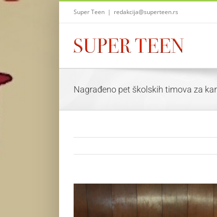
Skip
Super Teen
|
redakcija@superteen.rs
to
content
Nagrađeno pet školskih timova za kari
View
Larger
Image