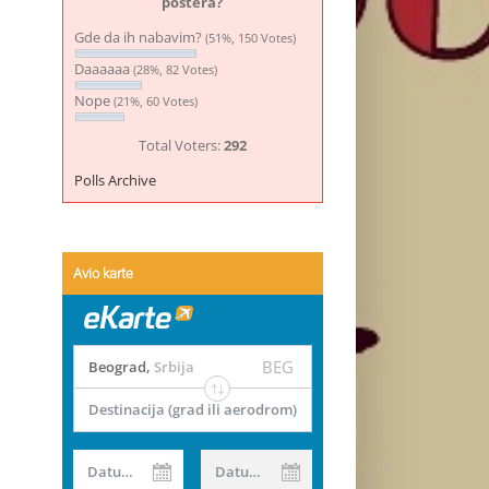
postera?
Gde da ih nabavim?
(51%, 150 Votes)
Daaaaaa
(28%, 82 Votes)
Nope
(21%, 60 Votes)
Total Voters:
292
Polls Archive
Avio karte
BEG
Beograd
,
Srbija
Destinacija (grad ili aerodrom)
Datum od
Datum do