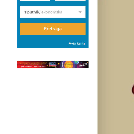
1 putnik
,
ekonomska
Pretraga
Avio karte