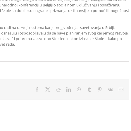
narodnoj konferenciji u Belgiji o socijalnom uključivanju i osnaživanju
 škole su dobile su nagrade i priznanja, uz finansijsku pomoć ili mogućnost
o radi na razvoju sistema karijernog vođenja i savetovanja u Srbiji.
 osnažuju i osposobljavaju da se bave planiranjem svog karijernog razvoja,
ja, već i priprema za sve ono što sledi nakon izlaska iz škole – kako po
vet rada.
Facebook
X
Reddit
LinkedIn
WhatsApp
Tumblr
Pinterest
Vk
Ema