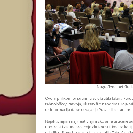
Nagrađeno pet škols
Ovom prilikom prisutnima se obratila Jelena Peruć
tehnološkog razvoja, ukazavši o naporima koje Mi
uz informaciju da se usvajanje Pravilnika standard
Najaktivnijim i najkreativnijim školama uručene s
upotrebiti za unapređenje aktivnosti tima za kar
mladih u Firenci, a nagradu je osvojila Tehnička š