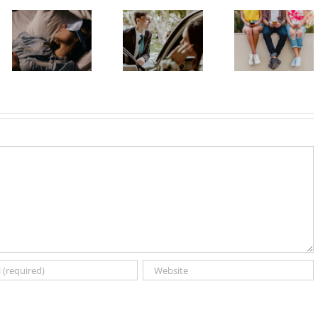
Matura bez
Zašto su
stresa:
pametni
Zašto je
organizacija
telefoni
važno da
dolaska,
postali deo
spavaš 8 sati?
odlaska i
identiteta
zajedničkog
mladih?
prevoza