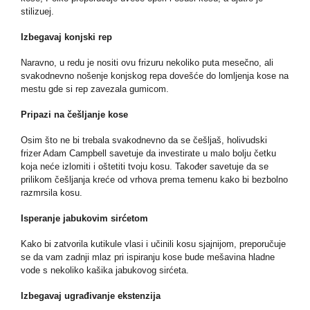
stilizuej.
Izbegavaj konjski rep
Naravno, u redu je nositi ovu frizuru nekoliko puta mesečno, ali
svakodnevno nošenje konjskog repa dovešće do lomljenja kose na
mestu gde si rep zavezala gumicom.
Pripazi na češljanje kose
Osim što ne bi trebala svakodnevno da se češljaš, holivudski
frizer Adam Campbell savetuje da investirate u malo bolju četku
koja neće izlomiti i oštetiti tvoju kosu. Također savetuje da se
prilikom češljanja kreće od vrhova prema temenu kako bi bezbolno
razmrsila kosu.
Isperanje jabukovim sirćetom
Kako bi zatvorila kutikule vlasi i učinili kosu sjajnijom, preporučuje
se da vam zadnji mlaz pri ispiranju kose bude mešavina hladne
vode s nekoliko kašika jabukovog sirćeta.
Izbegavaj ugrađivanje ekstenzija