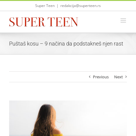
Skip
Super Teen
|
redakcija@superteen.rs
to
content
Puštaš kosu – 9 načina da podstakneš njen rast
Previous
Next
View
Larger
Image