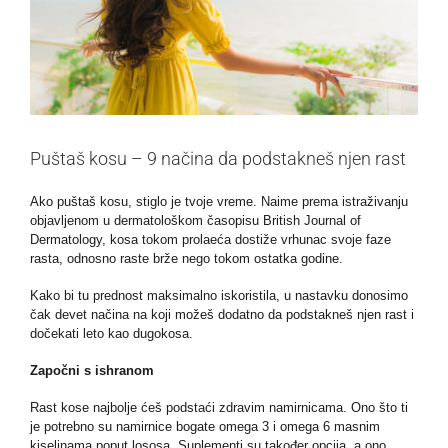
Puštaš kosu – 9 načina da podstakneš njen rast
Ako puštaš kosu, stiglo je tvoje vreme. Naime prema istraživanju
objavljenom u dermatološkom časopisu British Journal of
Dermatology, kosa tokom prolaeća dostiže vrhunac svoje faze
rasta, odnosno raste brže nego tokom ostatka godine.
Kako bi tu prednost maksimalno iskoristila, u nastavku donosimo
čak devet načina na koji možeš dodatno da podstakneš njen rast i
dočekati leto kao dugokosa.
Započni s ishranom
Rast kose najbolje ćeš podstaći zdravim namirnicama. Ono što ti
je potrebno su namirnice bogate omega 3 i omega 6 masnim
kiselinama poput lososa. Suplementi su također opcija, a ono