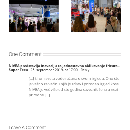
Lilly Drogerie proslavile
Lilly Drogerie i L’Oréal
10. online rođendan,
Paris Elseve na
uručile automobil
Festivalu nege kose
Citroën C3 i najavile
predstavili Collagen
saradnju sa
Lifter liniju i popuste do
šampionkom Andreom
30 odsto
Bokan
One Comment
NIVEA predstavlja inovaciju za jednostavno oblikovanje frizura -
Super Teen
25. septembar 2019. at 17:00
- Reply
[…] širom sveta vode računa o svom izgledu. Ono što
je važno za većinu njih je zdrav i prirodan izgled kose.
NIVEA je već više od sto godina saveznik žena u nezi
prirodne […]
Leave A Comment