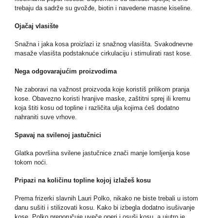
trebaju da sadrže su gvožđe, biotin i navedene masne kiseline.
Ojačaj vlasište
Snažna i jaka kosa proizlazi iz snažnog vlasišta. Svakodnevne
masaže vlasišta podstaknuće cirkulaciju i stimulirati rast kose.
Nega odgovarajućim proizvodima
Ne zaboravi na važnost proizvoda koje koristiš prilikom pranja
kose. Obavezno koristi hranjive maske, zaštitni sprej ili kremu
koja štiti kosu od topline i različita ulja kojima ćeš dodatno
nahraniti suve vrhove.
Spavaj na svilenoj jastučnici
Glatka površina svilene jastučnice znači manje lomljenja kose
tokom noći.
Pripazi na količinu topline kojoj izlažeš kosu
Prema frizerki slavnih Lauri Polko, nikako ne biste trebali u istom
danu sušiti i stilizovati kosu. Kako bi izbegla dodatno isušivanje
kose, Polko preporučuje uveče operi i osuši kosu, a ujutro je