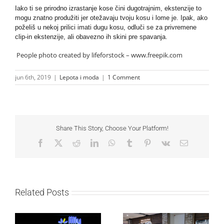
Iako ti se prirodno izrastanje kose čini dugotrajnim, ekstenzije to
mogu znatno produžiti jer otežavaju tvoju kosu i lome je. Ipak, ako
poželiš u nekoj prilici imati dugu kosu, odluči se za privremene
clip-in ekstenzije, ali obavezno ih skini pre spavanja.
People photo created by lifeforstock – www.freepik.com
jun 6th, 2019
|
Lepota i moda
|
1 Comment
Share This Story, Choose Your Platform!
Facebook
X
Reddit
LinkedIn
WhatsApp
Tumblr
Pinterest
Vk
Email
Related Posts