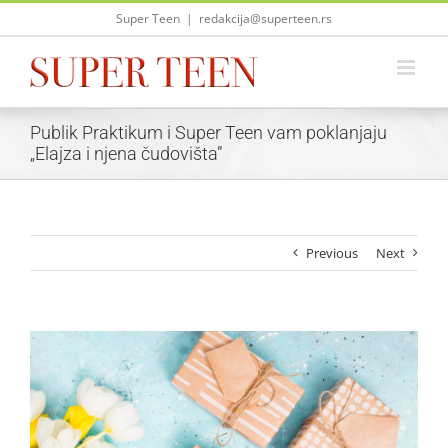
Skip
Super Teen
|
redakcija@superteen.rs
to
content
Publik Praktikum i Super Teen vam poklanjaju
„Elajza i njena čudovišta”
Previous
Next
View
Larger
Image