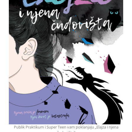
Publik Praktikum i Super Teen vam poklanjaju „Elajza i njena