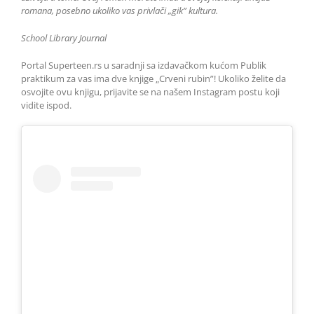
romana, posebno ukoliko vas privlači „gik” kultura.
School Library Journal
Portal Superteen.rs u saradnji sa izdavačkom kućom Publik
praktikum za vas ima dve knjige „Crveni rubin”! Ukoliko želite da
osvojite ovu knjigu, prijavite se na našem Instagram postu koji
vidite ispod.