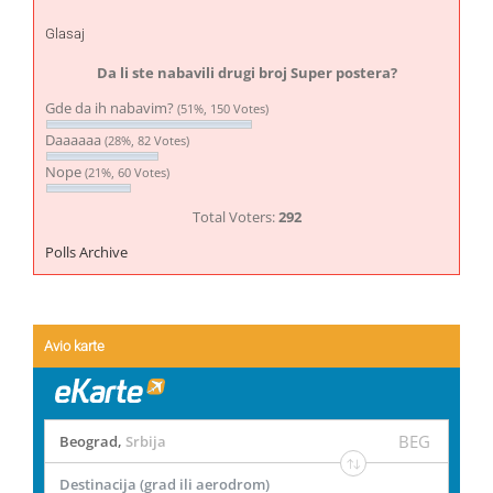
Glasaj
Da li ste nabavili drugi broj Super postera?
Gde da ih nabavim?
(51%, 150 Votes)
Daaaaaa
(28%, 82 Votes)
Nope
(21%, 60 Votes)
Total Voters:
292
Polls Archive
Avio karte
BEG
Beograd
,
Srbija
Destinacija (grad ili aerodrom)