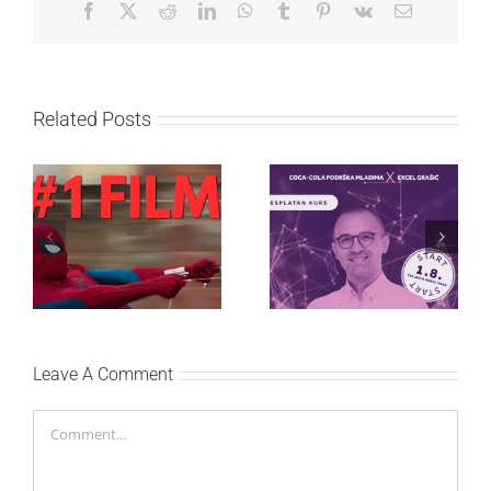
Facebook
X
Reddit
LinkedIn
WhatsApp
Tumblr
Pinterest
Vk
Email
Related Posts
Najuspešnije otvaranje
Priključi se besplatnoj
studijskog filma u Srbiji:
regionalnoj AI edukaciji
Spajdermen: Novi dan
i nauči kako da
oborio rekord već prvog
veštačku inteligenciju
vikenda
primeniš u praksi
Leave A Comment
Comment