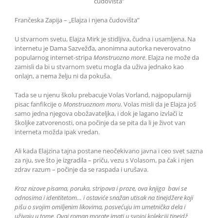
čudovišta”
Frančeska Zapija – „Elajza i njena čudovišta”
U stvarnom svetu, Elajza Mirk je stidljiva, čudna i usamljena. Na
internetu je Dama Sazvežđa, anonimna autorka neverovatno
popularnog internet-stripa
Monstruozno more
. Elajza ne može da
zamisli da bi u stvarnom svetu mogla da uživa jednako kao
onlajn, a nema želju ni da pokuša.
Tada se u njenu školu prebacuje Volas Vorland, najpopularniji
pisac fanfikcije o
Monstruoznom moru
. Volas misli da je Elajza još
samo jedna njegova obožavateljka, i dok je lagano izvlači iz
školjke zatvorenosti, ona počinje da se pita da li je život van
interneta možda ipak vredan.
Ali kada Elajzina tajna postane neočekivano javna i ceo svet sazna
za nju, sve što je izgradila – priču, vezu s Volasom, pa čak i njen
zdrav razum – počinje da se raspada i urušava.
Kroz nizove pisama, poruka, stripova i proze, ova knjiga bavi se
odnosima i identitetom… i ostaviće snažan utisak na tinejdžere koji
pišu o svojim omiljenim likovima, posvećuju im umetnička dela i
uživaju u tome. Ovaj roman morate imati u svojoj kolekciji tinejdž