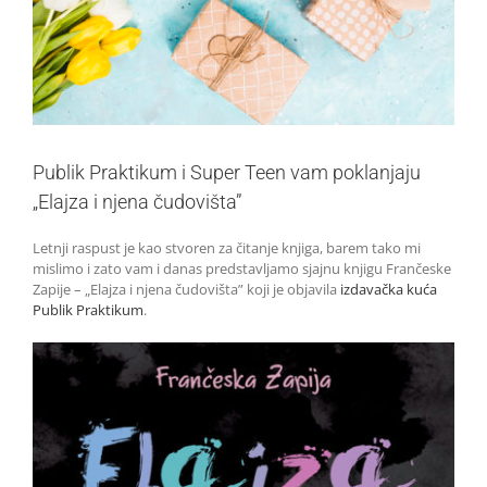
Publik Praktikum i Super Teen vam poklanjaju
„Elajza i njena čudovišta”
Letnji raspust je kao stvoren za čitanje knjiga, barem tako mi
mislimo i zato vam i danas predstavljamo sjajnu knjigu Frančeske
Zapije – „Elajza i njena čudovišta” koji je objavila
izdavačka kuća
Publik Praktikum
.