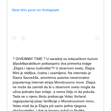
View this post on Instagram
? GIVEAWAY TIME ? U saradnji sa izdavačkom kućom
@publikpraktikum poklanjamo dva primerka knjige
„Elajza i njena čudovišta“!!! U stvarnom svetu, Elajza
Mirk je stidljiva, čudna i usamljena. Na internetu je
Dama Sazvežđa, anonimna autorka neverovatno
popularnog internet-stripa Monstruozno more. Elajza
ne može da zamisli da bi u stvarnom svetu mogla da
uživa jednako kao onlajn, a nema želju ni da pokuša.
Tada se u njenu školu prebacuje Volas Vorland,
najpopularniji pisac fanfikcije o Monstruoznom moru.
Volas misli da je Elajza još samo jedna njegova
obožavateljka, i dok je lagano izvlači iz školjke