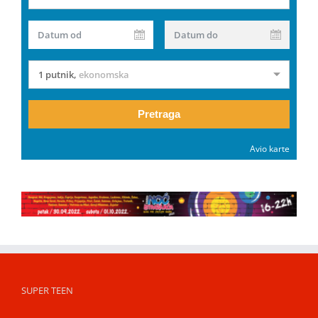
Datum od
Datum do
1 putnik
,
ekonomska
Pretraga
Avio karte
SUPER TEEN