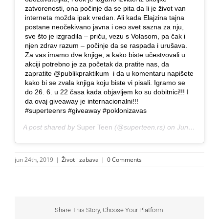
zatvorenosti, ona počinje da se pita da li je život van
interneta možda ipak vredan. Ali kada Elajzina tajna
postane neočekivano javna i ceo svet sazna za nju,
sve što je izgradila – priču, vezu s Volasom, pa čak i
njen zdrav razum – počinje da se raspada i urušava.
Za vas imamo dve knjige, a kako biste učestvovali u
akciji potrebno je za početak da pratite nas, da
zapratite @publikpraktikum i da u komentaru napišete
kako bi se zvala knjiga koju biste vi pisali. Igramo se
do 26. 6. u 22 časa kada objavljem ko su dobitnici!!! I
da ovaj giveaway je internacionalni!!!
#superteenrs #giveaway #poklonizavas
A post shared by
Super Teen
(@superteen.rs) on
Jun 24, 2019 at 8:42am PDT
jun 24th, 2019
|
Život i zabava
|
0 Comments
Share This Story, Choose Your Platform!