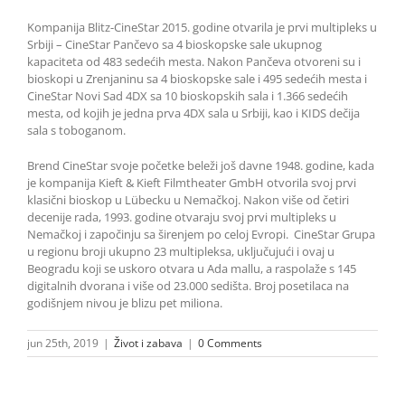
Kompanija Blitz-CineStar 2015. godine otvarila je prvi multipleks u
Srbiji – CineStar Pančevo sa 4 bioskopske sale ukupnog
kapaciteta od 483 sedećih mesta. Nakon Pančeva otvoreni su i
bioskopi u Zrenjaninu sa 4 bioskopske sale i 495 sedećih mesta i
CineStar Novi Sad 4DX sa 10 bioskopskih sala i 1.366 sedećih
mesta, od kojih je jedna prva 4DX sala u Srbiji, kao i KIDS dečija
sala s toboganom.
Brend CineStar svoje početke beleži još davne 1948. godine, kada
je kompanija Kieft & Kieft Filmtheater GmbH otvorila svoj prvi
klasični bioskop u Lübecku u Nemačkoj. Nakon više od četiri
decenije rada, 1993. godine otvaraju svoj prvi multipleks u
Nemačkoj i započinju sa širenjem po celoj Evropi. CineStar Grupa
u regionu broji ukupno 23 multipleksa, uključujući i ovaj u
Beogradu koji se uskoro otvara u Ada mallu, a raspolaže s 145
digitalnih dvorana i više od 23.000 sedišta. Broj posetilaca na
godišnjem nivou je blizu pet miliona.
jun 25th, 2019
|
Život i zabava
|
0 Comments