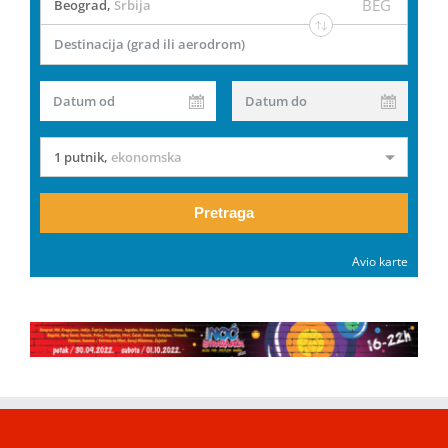
BEG
Beograd
,
Srbija
Destinacija (grad ili aerodrom)
Datum od
Datum do
1 putnik
,
ekonomska
Pretraga
Avio karte