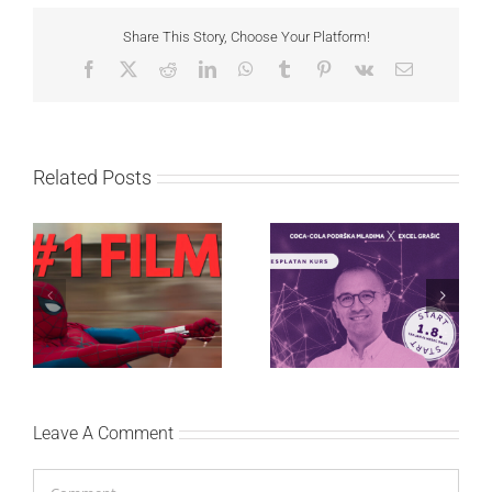
Share This Story, Choose Your Platform!
Facebook
X
Reddit
LinkedIn
WhatsApp
Tumblr
Pinterest
Vk
Email
Related Posts
Najuspešnije otvaranje
Priključi se besplatnoj
studijskog filma u Srbiji:
regionalnoj AI edukaciji
Spajdermen: Novi dan
i nauči kako da
oborio rekord već prvog
veštačku inteligenciju
vikenda
primeniš u praksi
Leave A Comment
Comment