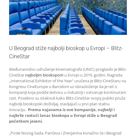
U Beograd stiže najbolji bioskop u Evropi – Blitz-
CineStar
Međunarodno udruženje kinematografa (UNIC) proglasilo je Blitz-
CineStar
najboljim bioskopom
u Evropi u 2019. godini. Nagrada
„International Exhibitor of the Year“ uručena je Blitz-CineStaru na
kongresu CineEurope u Barceloni uz obrazloženje da je reč o
kompaniji koja podiže lestvicu u industriji i ostvaruje kontinuirani
rast. Posebno su istaknuli kako Blitz-CineStar svojoj publici pruža
najbolji bioskopski doživljaj, stavljajući u prvi plan stalnu
inovaciju.
Prema najavama iz ove kompanije, najbolji i
najbrže rastući lanac bioskopa u Evropi stiže u Beograd
početkom jeseni.
„Posle Novog Sada, Pančeva i Zrenjanina konačno će i Beograd