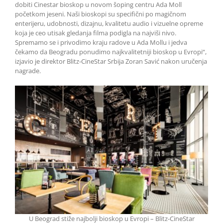
dobiti Cinestar bioskop u novom šoping centru Ada Moll
početkom jeseni. Naši bioskopi su specifični po magičnom
enterijeru, udobnosti, dizajnu, kvalitetu audio i vizuelne opreme
koja je ceo utisak gledanja filma podigla na najviši nivo.
Spremamo se i privodimo kraju radove u Ada Mollu i jedva
čekamo da Beogradu ponudimo najkvalitetniji bioskop u Evropi“,
izjavio je direktor Blitz-CineStar Srbija Zoran Savić nakon uručenja
nagrade.
U Beograd stiže najbolji bioskop u Evropi – Blitz-CineStar