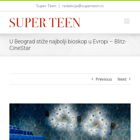
Skip
Super Teen
|
redakcija@superteen.rs
to
content
U Beograd stiže najbolji bioskop u Evropi – Blitz-
CineStar
Previous
Next
View
Larger
Image