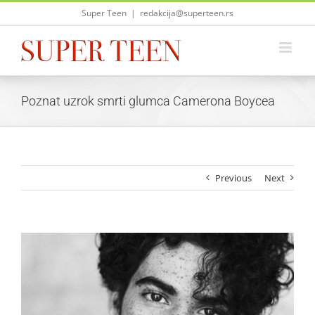
Skip
Super Teen
|
redakcija@superteen.rs
to
content
Poznat uzrok smrti glumca Camerona Boycea
Previous
Next
View
Larger
Image