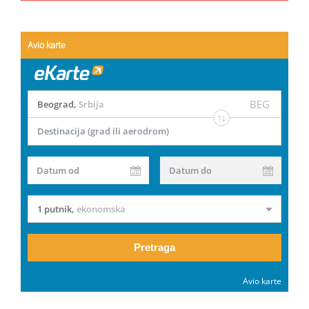
Avio karte
BEG
Beograd
,
Srbija
Destinacija (grad ili aerodrom)
Datum od
Datum do
1 putnik
,
ekonomska
Pretraga
Avio karte