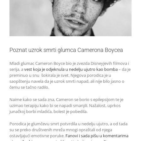
Poznat uzrok smrti glumca Camerona Boycea
Mladi glumac Cameron Boyce bio je zvezda Disneyjevih filmova i
serija, a
vest koja je odjeknula u nedelju ujutro kao bomba
– da je
preminuo u snu šokirala je svet. Njegova porodica je u
saopštenju navela da je uzrok smrti napad, ali nije bilo jasno o
čemu se tačno radilo.
Naime kako se sada zna, Cameron se borio s epilepsijom te je
uzimao terapiju kako bi se napadi smanjili. Nažalost, uprkos
junačkoj borbi mladića, bolest je pobedila.
Porodica je glumčevu smrt potvrdila u nedelju ujutro, a od tada
su se preko društvenih mreža mnogi opraštali od njega
ostavljajući emotivne poruke.
Fanovi i sada pišu u komentarima