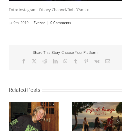
Foto: Instagram i Disney Channel/Bob D’Amico
jul 9th, 2019
|
Zvezde
|
0 Comments
Share This Story, Choose Your Platform!
Facebook
X
Reddit
LinkedIn
WhatsApp
Tumblr
Pinterest
Vk
Email
Related Posts
Ellie Goulding otkriva
Silente objavio novi
nežniju stranu novim
singl “Prije ili kasnije”