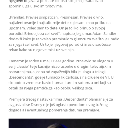
njegovih objav
a, a poznate ličnosti s kojima je sarađivao
spominju ga u svojim tvitovima.
„Premlad. Previše simpatičan. Presmešan. Previše divno,
najtalentovanije i najkulturnije dete koje sam imao priliku da
upoznam. Voleo sam to dete. On je toliko brinuo o svojoj
porodici. Brinuo je za celi svet“, napisao je glumac Adam Sandler
dodavši kako je zahvalan preminulom glumcu za sve što je uradio
za njega i celi svet. Uz to je njegovoj porodici izrazio saučešće i
rekao kako su njegove misli uz sve njih.
Cameron je rođen u maju 1999. godine. Proslavio se ulogom u
seriji „Jessie“ te je kasnije nizao uspehe u drugim televizijskim
ostvarenjima, a jedna od zapaženijih bila je uloga u trilogiji
„Descendants“, gde je tumačio lik Carlosa, sina Cruelle de Vil. U
slobodno vreme se bavio humanitarnim radom, a oni koji su
ostali iza njega pamtiće ga kao osobu velikog srca.
Premijera trećeg nastavka filma „Descendants“ planirana je za
avgust, ali se Disney nije još oglasio povodom ovog tužnog
događaja i eventualnog pomeranja datuma premijere.