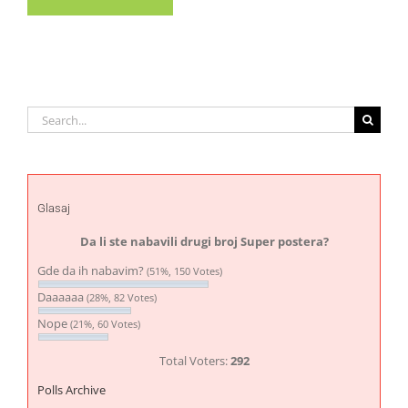
Search
for:
Glasaj
Da li ste nabavili drugi broj Super postera?
Gde da ih nabavim?
(51%, 150 Votes)
Daaaaaa
(28%, 82 Votes)
Nope
(21%, 60 Votes)
Total Voters:
292
Polls Archive