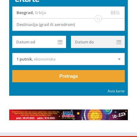
BEG
Beograd
,
Srbija
Destinacija (grad ili aerodrom)
Datum od
Datum do
1 putnik
,
ekonomska
Pretraga
Avio karte