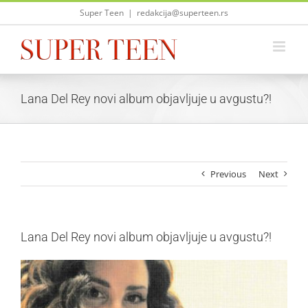
Skip
Super Teen
|
redakcija@superteen.rs
to
content
Lana Del Rey novi album objavljuje u avgustu?!
Previous
Next
Lana Del Rey novi album objavljuje u avgustu?!