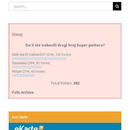
Search
for:
Glasaj
Da li ste nabavili drugi broj Super postera?
Gde da ih nabavim?
(51%, 150 Votes)
Daaaaaa
(28%, 82 Votes)
Nope
(21%, 60 Votes)
Total Voters:
292
Polls Archive
Avio karte