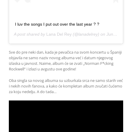
I luv the songs I put out over the last year ? ?
A post shared by
Lana Del Rey
(@lanadelrey) on
Jun 15, 2019 at 2:41pm PDT
Sve do pre neki dan, kada je pevačica na svom koncertu u Španiji
objavila ne samo naziv novog albuma već i datum njegovog
izlaska u javnost. Naime, album će se zvati „Norman F*cking
Rockwell“ i izlazi u avgustu ove godine!
Oba singla sa novog albuma su uzburkala srca ne samo starih već
i nekih novih fanova, a kako će kompletan album zvučati čućemo
za koju nedelju. A do tada…