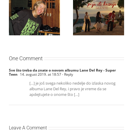
Ellie Goulding otkriva
Silente objavio novi
nežniju stranu novim
singl “Prije ili kasnije”
singlom „4 Seasons“
One Comment
Sve što treba da znate o novom albumu Lane Del Rey - Super
Teen
14. avgust 2019. at 18:57
- Reply
[…] je još svega nekoliko nedelje do izlaska novog
albuma Lane Del Rey, i pravo je vreme da se
apdejtujete o onome što […]
Leave A Comment