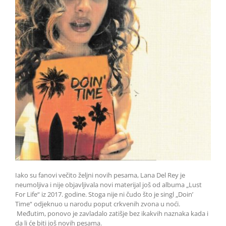
Iako su fanovi večito željni novih pesama, Lana Del Rey je
neumoljiva i nije objavljivala novi materijal još od albuma „Lust
For Life“ iz 2017. godine. Stoga nije ni čudo što je singl „Doin’
Time“ odjeknuo u narodu poput crkvenih zvona u noći.
Međutim, ponovo je zavladalo zatišje bez ikakvih naznaka kada i
da li će biti još novih pesama.