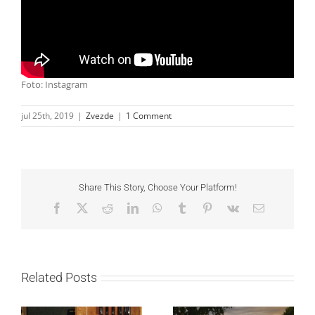
Foto: Instagram
jul 25th, 2019
|
Zvezde
|
1 Comment
Share This Story, Choose Your Platform!
Facebook
X
Reddit
LinkedIn
WhatsApp
Tumblr
Pinterest
Vk
Email
Related Posts