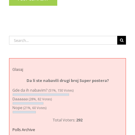
Search
for:
Glasaj
Da li ste nabavili drugi broj Super postera?
Gde da ih nabavim?
(51%, 150 Votes)
Daaaaaa
(28%, 82 Votes)
Nope
(21%, 60 Votes)
Total Voters:
292
Polls Archive