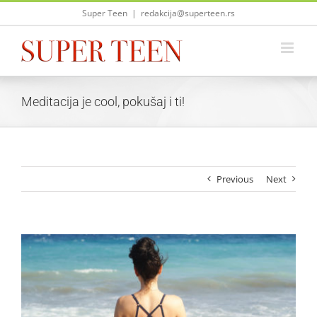
Skip
Super Teen
|
redakcija@superteen.rs
to
content
Meditacija je cool, pokušaj i ti!
Previous
Next
View
Larger
Image