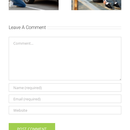
planiraju putovanje
ostaneš u top formi
automobilom?
Leave A Comment
Comment