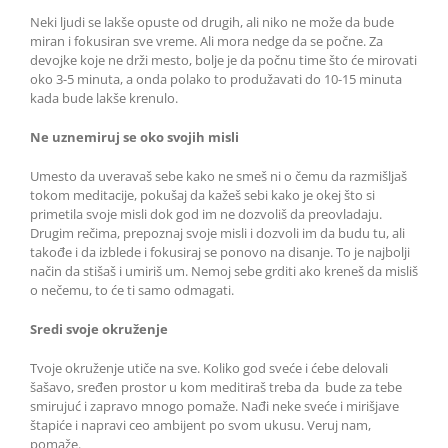
Neki ljudi se lakše opuste od drugih, ali niko ne može da bude
miran i fokusiran sve vreme. Ali mora nedge da se počne. Za
devojke koje ne drži mesto, bolje je da počnu time što će mirovati
oko 3-5 minuta, a onda polako to produžavati do 10-15 minuta
kada bude lakše krenulo.
Ne uznemiruj se oko svojih misli
Umesto da uveravaš sebe kako ne smeš ni o čemu da razmišljaš
tokom meditacije, pokušaj da kažeš sebi kako je okej što si
primetila svoje misli dok god im ne dozvoliš da preovladaju.
Drugim rečima, prepoznaj svoje misli i dozvoli im da budu tu, ali
takođe i da izblede i fokusiraj se ponovo na disanje. To je najbolji
način da stišaš i umiriš um. Nemoj sebe grditi ako kreneš da misliš
o nečemu, to će ti samo odmagati.
Sredi svoje okruženje
Tvoje okruženje utiče na sve. Koliko god sveće i ćebe delovali
šašavo, sređen prostor u kom meditiraš treba da bude za tebe
smirujuć i zapravo mnogo pomaže. Nađi neke sveće i mirišjave
štapiće i napravi ceo ambijent po svom ukusu. Veruj nam,
pomaže.