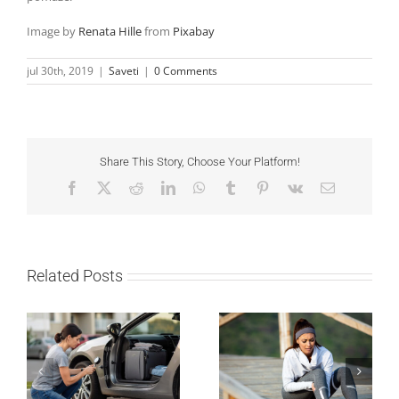
Image by
Renata Hille
from
Pixabay
jul 30th, 2019
|
Saveti
|
0 Comments
Share This Story, Choose Your Platform!
Facebook
X
Reddit
LinkedIn
WhatsApp
Tumblr
Pinterest
Vk
Email
Related Posts
Kako mladi vozači
Treniraj pametno: Kako
mogu pametno da
da izbegneš povrede i