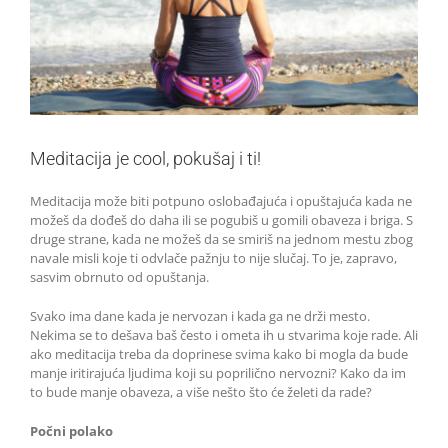
Meditacija je cool, pokušaj i ti!
Meditacija može biti potpuno oslobađajuća i opuštajuća kada ne
možeš da dođeš do daha ili se pogubiš u gomili obaveza i briga. S
druge strane, kada ne možeš da se smiriš na jednom mestu zbog
navale misli koje ti odvlače pažnju to nije slučaj. To je, zapravo,
sasvim obrnuto od opuštanja.
Svako ima dane kada je nervozan i kada ga ne drži mesto.
Nekima se to dešava baš često i ometa ih u stvarima koje rade. Ali
ako meditacija treba da doprinese svima kako bi mogla da bude
manje iritirajuća ljudima koji su poprilično nervozni? Kako da im
to bude manje obaveza, a više nešto što će želeti da rade?
Počni polako