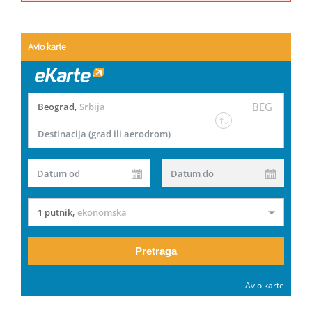
Avio karte
BEG
Beograd
,
Srbija
Destinacija (grad ili aerodrom)
Datum od
Datum do
1 putnik
,
ekonomska
Pretraga
Avio karte