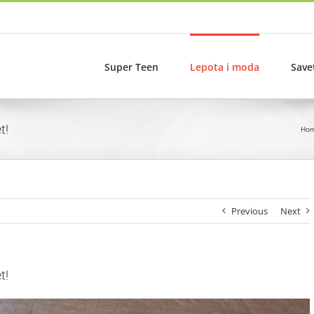
Super Teen
Lepota i moda
Save
t!
Ho
Previous
Next
t!