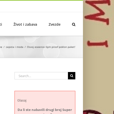
ti
Život i zabava
Zvezde
me
Lepota i moda
Osvoj eseence Gym proof poklon paket!
Search
for:
Glasaj
Da li ste nabavili drugi broj Super