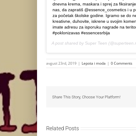
dnevna krema, maskara i sprej za fiksiranje
nas, da zapratiš @essence_cosmetics i u p
za početak školske godine. Igramo se do ne
kreativne, duhovite, iskrene u svojim kome
imate adresu za isporuku nagrade na teritor
#poklonizavas #essencesrbija
A post shared by
Super Teen
(@superteen.r
avgust 23rd, 2019
|
Lepota i moda
|
0 Comments
Share This Story, Choose Your Platform!
Related Posts