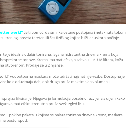
etter work!”
će ti pomoći da šminka ostane postojana i netaknuta tokom
su trening, poseta teretani ili čas fizičkog koji se bliži jer uskoro počinje
r, te je idealna odabir tonirana, lagana hidratantna dnevna krema koja
besprekorne tonove. Krema ima mat efekt, a zahvaljujući UV filteru, koža
 na otvorenom. Prodaje se u 2 nijanse.
r work!” vodootporna maskara može izdržati najsnažnije vežbe. Dostupna je
epavice koje oduzimaju dah, dok druga pruža maksimalan volumen i
vi sprej za fiksiranje. Njegova je formulacija posebno razvijena s ciljem kako
urava mat efekt i trenutno pruža svež izgled licu.
mo 3 poklon paketa u kojima se nalaze tonirana dnevna krema, maskara i
j na postu ispod.