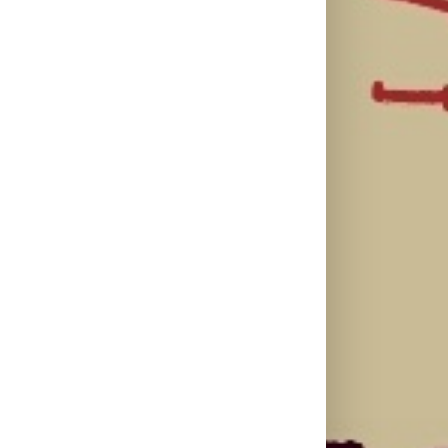
Lilly Drogerie
proslavile 10.
Lilly Drogerie i
online
L’Oréal Paris
rođendan,
Elseve na
Leto menja
uručile
Festivalu
naše navike –
automobil
nege kose
vreme je da
Citroën C3 i
predstavili
promenite i
najavile
Collagen Lifter
beauty rutinu
saradnju sa
liniju i popuste
šampionkom
do 30 odsto
Andreom
Bokan