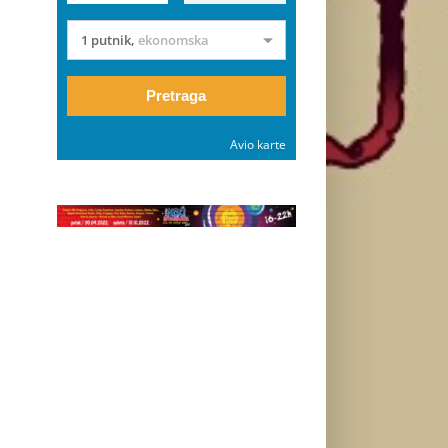
1 putnik
,
ekonomska
Pretraga
Avio karte