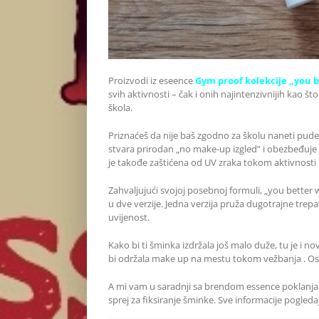
Proizvodi iz eseence
Gym proof kolekcije „you b
svih aktivnosti – čak i onih najintenzivnijih kao što 
škola.
Priznaćeš da nije baš zgodno za školu naneti pude
stvara prirodan „no make-up izgled” i obezbeđuje 
je takođe zaštićena od UV zraka tokom aktivnosti
Zahvaljujući svojoj posebnoj formuli, „you bette
u dve verzije. Jedna verzija pruža dugotrajne tr
uvijenost.
Kako bi ti šminka izdržala još malo duže, tu je i no
bi održala make up na mestu tokom vežbanja . Osig
A mi vam u saradnji sa brendom essence poklanja
sprej za fiksiranje šminke. Sve informacije pogleda