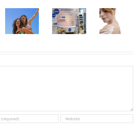
U Lilly
Leto menja
drogerijama
Koža kao na
naše navike –
do 31. jula
odmoru –
vreme je da
proizvodi za
lepa, meka i
promenite i
negu tela
blistava
beauty rutinu
sniženi do 30
odsto