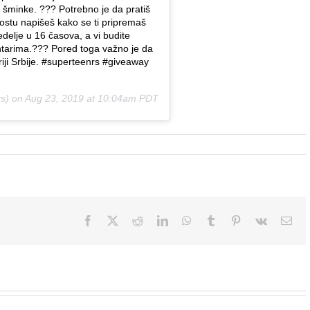
 šminke. ??? Potrebno je da pratiš
ostu napišeš kako se ti pripremaš
delje u 16 časova, a vi budite
ntarima.??? Pored toga važno je da
iji Srbije. #superteenrs #giveaway
s) on
Aug 23, 2019 at 10:04am PDT
Facebook
X
Reddit
LinkedIn
WhatsApp
Tumblr
Pinterest
Vk
Ema