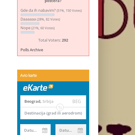
postera?
Gde da ih nabavim?
(51%, 150 Votes)
Daaaaaa
(28%, 82 Votes)
Nope
(21%, 60 Votes)
Total Voters:
292
Polls Archive
Avio karte
BEG
Beograd
,
Srbija
Destinacija (grad ili aerodrom)
Datum od
Datum do