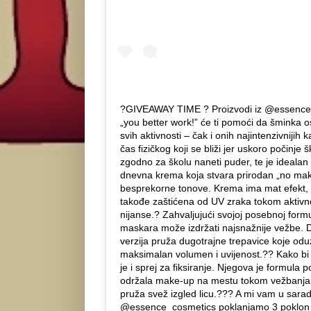
?GIVEAWAY TIME ? Proizvodi iz @essence_
„you better work!” će ti pomoći da šminka 
svih aktivnosti – čak i onih najintenzivnijih k
čas fizičkog koji se bliži jer uskoro počinje
zgodno za školu naneti puder, te je idealan
dnevna krema koja stvara prirodan „no mak
besprekorne tonove. Krema ima mat efekt, a z
takođe zaštićena od UV zraka tokom aktivn
nijanse.? Zahvaljujući svojoj posebnoj form
maskara može izdržati najsnažnije vežbe. D
verzija pruža dugotrajne trepavice koje od
maksimalan volumen i uvijenost.?️? Kako bi 
je i sprej za fiksiranje. Njegova je formula 
održala make-up na mestu tokom vežbanja .
pruža svež izgled licu.?‍?? A mi vam u sara
@essence_cosmetics poklanjamo 3 poklon p