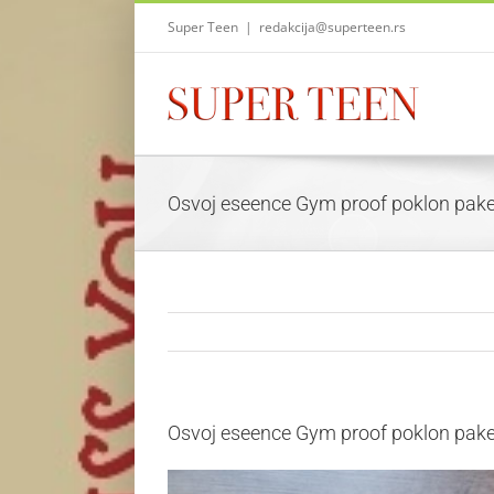
Skip
Super Teen
|
redakcija@superteen.rs
to
content
Osvoj eseence Gym proof poklon pake
Osvoj eseence Gym proof poklon pake